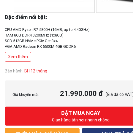
Đặc điểm nổi bật:
CPU AMD Ryzen R7-5800H (16MB, up to 4.40GHz)
RAM 8GB DDR4 3200MHz (1x8GB)
SSD 512GB NVMe PCIe Gen3x4
VGA AMD Radeon RX 5500M 4GB GDDR6
Display 15.6Inch FHD IPS 60Hz 45%NTSC
Xem thêm
Pin 3Cell 52WHrs
Color Black (Đen)
Single backlight KB(Red)
Bảo hành:
BH 12 tháng
Weight 1.96 kg
21.990.000 đ
[Giá đã có VAT
Giá khuyến mãi:
ĐẶT MUA NGAY
Giao hàng tận nơi nhanh chóng