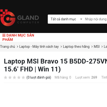
Tất cả danh mục
DANH MỤC SẢN
PHẨM
Trang chủ
Laptop - Máy tính xách tay
Laptop theo hãng
MSI
L
Laptop MSI Bravo 15 B5DD-275VN
15.6' FHD | Win 11)
(0 lượt đánh giá)
Mã hàng: 0
Lượt xem:
269
Tìn