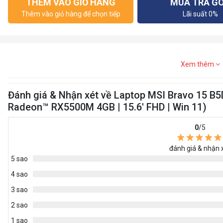
THÊM VÀO GIỎ HÀNG
MUA TRẢ G
Thêm vào giỏ hàng để chọn tiếp
Lãi suất 0%
Xem thêm
Đánh giá & Nhận xét về Laptop MSI Bravo 15 B5
Radeon™ RX5500M 4GB | 15.6' FHD | Win 11)
0
/5
đánh giá & nhận 
5 sao
4 sao
3 sao
2 sao
1 sao