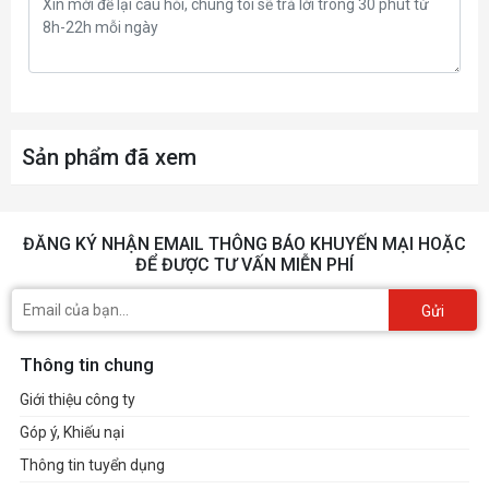
Màn hình
15.6 inch FHD (1920*1080), IPS-level
Webcam
HD type (30fps@720p)
Sản phẩm đã xem
Audio
2x2W Speaker
Giao tiếp mạng
ĐĂNG KÝ NHẬN EMAIL THÔNG BÁO KHUYẾN MẠI HOẶC
ĐỂ ĐƯỢC TƯ VẤN MIỄN PHÍ
Giao tiếp không dây
802.11 ax Wi-Fi 6 + Bluetooth v5.1
Gửi
1x Type-C (USB / DP / Thunderbolt™)
Thông tin chung
with PD charging, 1x Type-A USB3.2
Cổng giao tiếp
Gen1, 2x Type-A USB3.2 Gen2, 1x (4K @
Giới thiệu công ty
60Hz) HDMI
Góp ý, Khiếu nại
Thông tin tuyển dụng
Pin
39wh