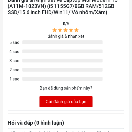
Bộ nhớ trong
8GB DDR4 3200Mhz
(A11M-1023VN) (i5 1155G7/8GB RAM/512GB
SSD/15.6 inch FHD/Win11/ Vỏ nhôm/Xám)
Số khe cắm
2
0
/5
Dung lượng tối đa
64GB
đánh giá & nhận xét
5 sao
VGA
Intel® Iris Xe Graphics
4 sao
3 sao
512GB NVMe PCIe Gen3x4 SSD
2 sao
Khả năng lưu trữ :
1x M.2 SSD slot
Ổ cứng
(NVMe PCIe Gen3)
1 sao
1x M.2 SSD slot (NVMe PCIe Gen4)
Bạn đã dùng sản phẩm này?
Ổ quang
No
Gửi đánh giá của bạn
Card Reader
Micro SD
Hỏi và đáp (0 bình luận)
Keyboard
Backlight Keyboard (Single-Color, White)