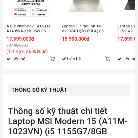
Asus Vivobook 14 OLED
Laptop HP Pavilion 14-
Laptop Len
A1405VA-KM095W (i5
dv2074TU(7C0P3PA) (i5
E15 G4 21E
13500H/16GB RAM/512GB
1235U/8GB RAM/512GB
i5-1235U | 
17.599.000đ
15.990.000đ
17.899.0
SSD/14 2.8K
SSD/14 FHD/Win11/Vàng)
15.6 inch F
20.199.000đ
Oled/Win11/Bạc/Chuột)
Black)
(Tiết kiệm: 2.600.000đ)
Liên hệ
Liên hệ
Liên hệ
THÔNG SỐ KỸ THUẬT
Thông số kỹ thuật chi tiết
Laptop MSI Modern 15 (A11M-
1023VN) (i5 1155G7/8GB