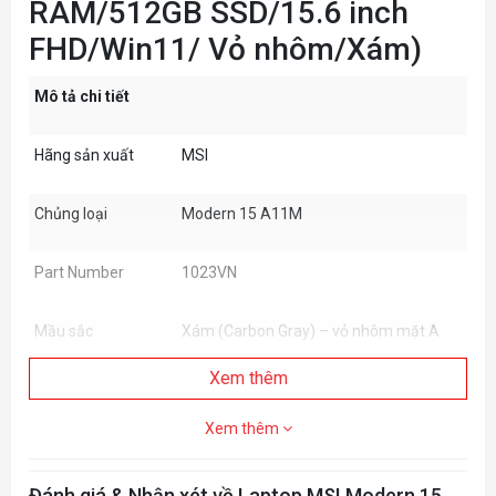
RAM/512GB SSD/15.6 inch
FHD/Win11/ Vỏ nhôm/Xám)
Mô tả chi tiết
Hãng sản xuất
MSI
Chủng loại
Modern 15 A11M
Part Number
1023VN
Mầu sắc
Xám (Carbon Gray) – vỏ nhôm mặt A
Xem thêm
Bộ vi xử lý
Intel Core i5-1155G7
Xem thêm
Chipset
Đánh giá & Nhận xét về Laptop MSI Modern 15