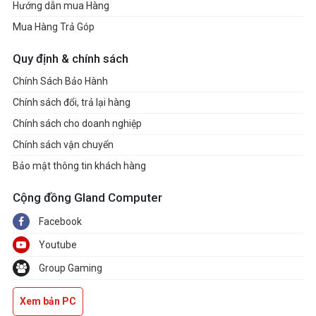
Hướng dẫn mua Hàng
Kích thước (rộng x
Mua Hàng Trả Góp
356.8 x 233.75 x 16.9 mm
dài x cao)
Quy định & chính sách
Cân nặng
1.6kg
Chính Sách Bảo Hành
Chính sách đổi, trả lại hàng
Hệ điều hành
Windows11 Home
Chính sách cho doanh nghiệp
Chính sách vận chuyển
Phụ kiện đi kèm
Bảo mật thông tin khách hàng
Cable + sạc
Cộng đồng Gland Computer
Facebook
Youtube
Group Gaming
Xem bản PC