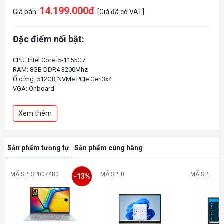
14.199.000đ
Giá bán:
[Giá đã có VAT]
Đặc điểm nổi bật:
CPU: Intel Core i5-1155G7
RAM: 8GB DDR4 3200Mhz
Ổ cứng: 512GB NVMe PCIe Gen3x4
VGA: Onboard
Màn hình: 15.6 inch FHD (1920*1080), IPS-level
HĐH: Win 10
Xem thêm
Sản phẩm tương tự
Sản phẩm cùng hãng
MÃ SP: SP007480
MÃ SP: 0
MÃ SP:
-13%