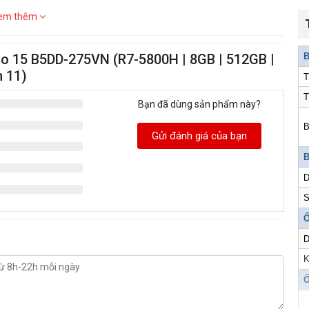
em thêm
vo 15 B5DD-275VN (R7-5800H | 8GB | 512GB |
B
n 11)
T
T
Bạn đã dùng sản phẩm này?
B
Gửi đánh giá của bạn
B
D
S
Ổ
D
K
Ổ