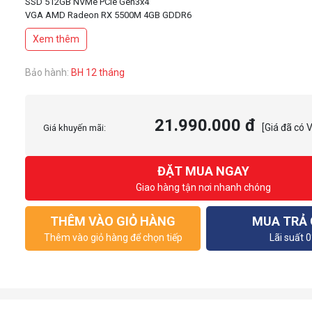
SSD 512GB NVMe PCIe Gen3x4
VGA AMD Radeon RX 5500M 4GB GDDR6
Display 15.6Inch FHD IPS 60Hz 45%NTSC
Xem thêm
Pin 3Cell 52WHrs
Color Black (Đen)
Single backlight KB(Red)
Bảo hành:
BH 12 tháng
Weight 1.96 kg
21.990.000 đ
[Giá đã có 
Giá khuyến mãi:
ĐẶT MUA NGAY
Giao hàng tận nơi nhanh chóng
THÊM VÀO GIỎ HÀNG
MUA TRẢ
Thêm vào giỏ hàng để chọn tiếp
Lãi suất 