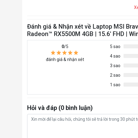
X
Đánh giá & Nhận xét về Laptop MSI Bra
Radeon™ RX5500M 4GB | 15.6' FHD | Wi
0
/5
5 sao
4 sao
đánh giá & nhận xét
3 sao
2 sao
1 sao
Hỏi và đáp (0 bình luận)