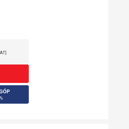
VAT]
 GÓP
0%