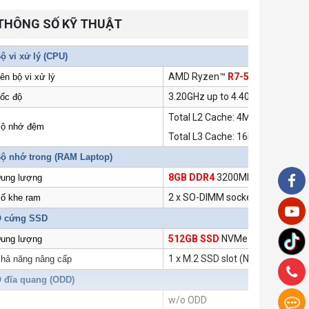
THÔNG SỐ KỸ THUẬT
ộ vi xử lý (CPU)
AMD Ryzen™
R7-5800H
Process
ên bộ vi xử lý
3.20GHz up to 4.40GHz, 8 nhân 
ốc độ
Total L2 Cache: 4MB
ộ nhớ đệm
Total L3 Cache: 16MB
ộ nhớ trong (
RAM Laptop
)
8GB DDR4
3200MHz (1x8GB)
ung lượng
2 x SO-DIMM socket, up to 64GB
ố khe ram
 cứng SSD
512GB SSD
NVMe PCIe Gen3x4
ung lượng
1 x M.2 SSD slot (NVMe PCIe Ge
hả năng nâng cấp
 đĩa quang (ODD)
w/o ODD