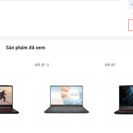
H
M
Đ
Đ
B
Sản phẩm đã xem
C
K
MÃ SP: 0
MÃ SP:
W
B
C
C