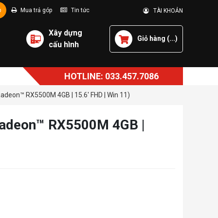
p
Mua trả góp
Tin tức
TÀI KHOẢN
Xây dựng
Giỏ hàng (
...
)
cấu hình
HOTLINE: 033.457.7086
adeon™ RX5500M 4GB | 15.6' FHD | Win 11)
Radeon™ RX5500M 4GB |