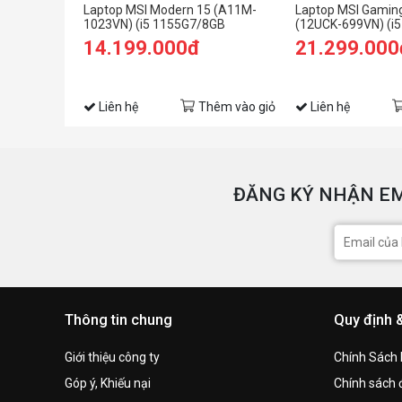
Laptop MSI Modern 15 (A11M-
Laptop MSI Gamin
1023VN) (i5 1155G7/8GB
(12UCK-699VN) (i
RAM/512GB SSD/15.6 inch
RAM/512GB SSD/
14.199.000đ
21.299.000
FHD/Win11/ Vỏ nhôm/Xám)
4G/15.6 inch FHD 
Đen) (2022)
Liên hệ
Thêm vào giỏ
Liên hệ
ĐĂNG KÝ NHẬN EM
Thông tin chung
Quy định 
Giới thiệu công ty
Chính Sách
Góp ý, Khiếu nại
Chính sách đ