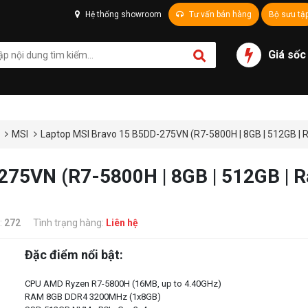
Hệ thống showroom
Tư vấn bán hàng
Bộ sưu tậ
Giá sốc
g
MSI
Laptop MSI Bravo 15 B5DD-275VN (R7-5800H | 8GB | 512GB | R
275VN (R7-5800H | 8GB | 512GB | 
:
272
Tình trạng hàng:
Liên hệ
Đặc điểm nổi bật:
CPU AMD Ryzen R7-5800H (16MB, up to 4.40GHz)
RAM 8GB DDR4 3200MHz (1x8GB)