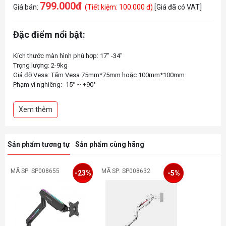
799.000đ
Giá bán:
(Tiết kiệm: 100.000 đ)
[Giá đã có VAT]
Đặc điểm nổi bật:
Kích thước màn hình phù hợp: 17″ -34″
Trọng lượng: 2-9kg
Giá đỡ Vesa: Tấm Vesa 75mm*75mm hoặc 100mm*100mm
Phạm vi nghiêng: -15° ~ +90°
Phạm vi xoay: -90° ~ +90°
Xoay màn hình: 360°
Xem thêm
Chiều cao tối đa: 495mm
Phạm vi nâng: 250mm
Sản phẩm tương tự
Sản phẩm cùng hãng
MÃ SP: SP008655
MÃ SP: SP008632
-23%
-5%