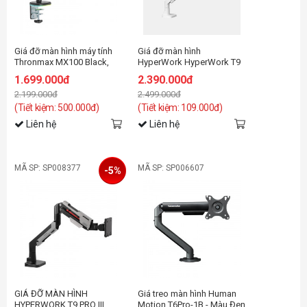
Giá đỡ màn hình máy tính
Giá đỡ màn hình
Thronmax MX100 Black,
HyperWork HyperWork T9
LED RGB (27-45 inch)
Pro III HPW-PMA01-WHT
1.699.000đ
2.390.000đ
Trắng
2.199.000đ
2.499.000đ
(Tiết kiệm: 500.000đ)
(Tiết kiệm: 109.000đ)
Liên hệ
Liên hệ
MÃ SP: SP008377
MÃ SP: SP006607
-5%
GIÁ ĐỠ MÀN HÌNH
Giá treo màn hình Human
HYPERWORK T9 PRO III
Motion T6Pro-1B - Màu Đen