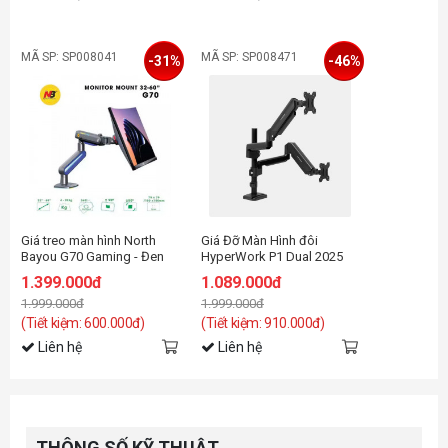
MÃ SP: SP008041
MÃ SP: SP008471
-31%
-46%
Giá treo màn hình North
Giá Đỡ Màn Hình đôi
Bayou G70 Gaming - Đen
HyperWork P1 Dual 2025
xám, Led RGB | 32 - 60 inch
HPW-DPA0105-BLK Đen (22
1.399.000đ
1.089.000đ
- 34inch)
1.999.000đ
1.999.000đ
(Tiết kiệm: 600.000đ)
(Tiết kiệm: 910.000đ)
Liên hệ
Liên hệ
THÔNG SỐ KỸ THUẬT