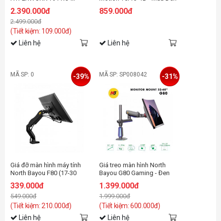
HPW-PMA01-BLK ĐEN
2.390.000đ
859.000đ
2.499.000đ
(Tiết kiệm: 109.000đ)
Liên hệ
Liên hệ
MÃ SP: 0
MÃ SP: SP008042
-39%
-31%
Giá đỡ màn hình máy tính
Giá treo màn hình North
North Bayou F80 (17-30
Bayou G80 Gaming - Đen
INCH)
xám, Led RGB | 32 - 60 inch
339.000đ
1.399.000đ
549.000đ
1.999.000đ
(Tiết kiệm: 210.000đ)
(Tiết kiệm: 600.000đ)
Liên hệ
Liên hệ