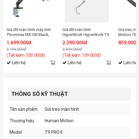
Giá đỡ màn hình máy tính
Giá đỡ màn hình
Giá treo m
Thronmax MX100 Black,
HyperWork HyperWork T9
Motion T6P
LED RGB (27-45 inch)
Pro III HPW-PMA01-WHT
1.699.000đ
2.390.000đ
859.000
Trắng
2.199.000đ
2.499.000đ
(Tiết kiệm: 500.000đ)
(Tiết kiệm: 109.000đ)
Liên hệ
Liên hệ
Liên hệ
THÔNG SỐ KỸ THUẬT
Tên sản phẩm
Giá treo màn hình
Thương hiệu
Human Motion
Model
T9 PRO II