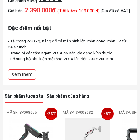
Giá chính hãng:
2.499.000đ
2.390.000đ
Giá bán:
(Tiết kiệm: 109.000 đ)
[Giá đã có VAT]
Đặc điểm nổi bật:
- Tải trọng 2-30 kg, nâng đỡ cả màn hình lớn, màn cong, màn TV, từ
24-57 inch
- Trang bị các tấm ngàm VESA có sẵn, đa dạng kích thước
- Bổ sung bộ phụ kiện mở rộng VESA lên đến 200 x 200 mm
- Thiết kế lộ trợ lực piston, mang đến trải nghiệm hi-tech, tạo hiệu ứng
gaming
Xem thêm
- Trợ lực piston HyperLift Max, cơ chế cổ Fluid Arc gia cố, nâng đỡ ổn
định, mượt mà
- Bổ sung khóa xoay 180 độ, Quick Release VESA và cơ chế Topside
Sản phẩm tương tự
Sản phẩm cùng hãng
MÃ SP: SP008655
MÃ SP: SP008632
MÃ SP: SP0
-23%
-5%