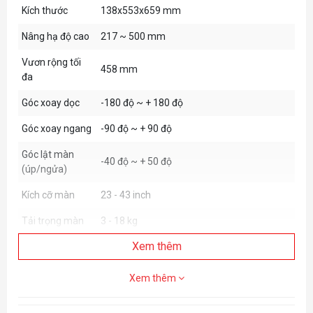
Kích thước
138x553x659 mm
Nâng hạ độ cao
217 ~ 500 mm
Vươn rộng tối
458 mm
đa
Góc xoay dọc
-180 độ ~ + 180 độ
Góc xoay ngang
-90 độ ~ + 90 độ
Góc lật màn
-40 độ ~ + 50 độ
(úp/ngửa)
Kích cỡ màn
23 - 43 inch
Tải trọng màn
3 - 18 kg
Xem thêm
VESA
75x75 mm/100x100 mm
Màu sắc
Trắng, Xám
Xem thêm
Chất liệu
Hợp kim nhôm, Thép