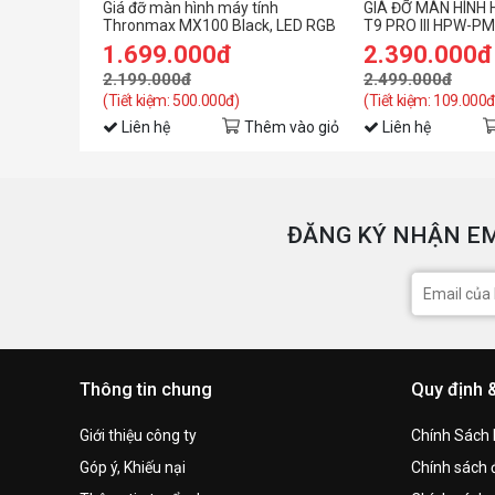
Giá đỡ màn hình máy tính
GIÁ ĐỠ MÀN HÌNH
Thronmax MX100 Black, LED RGB
T9 PRO III HPW-P
(27-45 inch)
1.699.000đ
2.390.000đ
2.199.000đ
2.499.000đ
(Tiết kiệm: 500.000đ)
(Tiết kiệm: 109.000đ
Liên hệ
Thêm vào giỏ
Liên hệ
ĐĂNG KÝ NHẬN EM
Thông tin chung
Quy định 
Giới thiệu công ty
Chính Sách
Góp ý, Khiếu nại
Chính sách đ