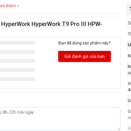
em thêm
h HyperWork HyperWork T9 Pro III HPW-
T
T
Bạn đã dùng sản phẩm này?
M
K
Gửi đánh giá của bạn
N
c
V
đ
G
G
n
G