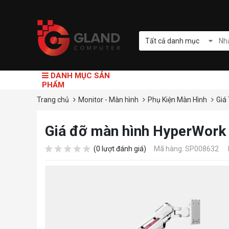
Tất cả danh mục
DANH MỤC SẢN
PHẨM
Trang chủ
Monitor - Màn hình
Phụ Kiện Màn Hình
Giá
Giá đỡ màn hình HyperWor
(0 lượt đánh giá)
Mã hàng: SP008632