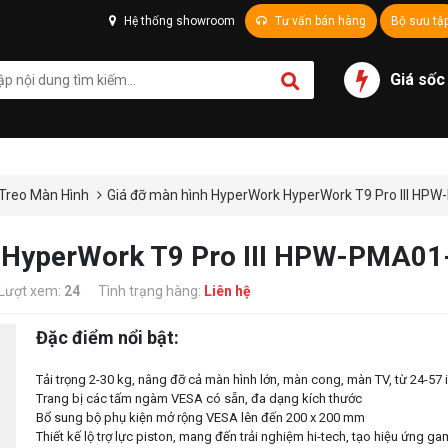
Hệ thống showroom
Tư vấn bán hàng
Bộ sưu tậ
Giá sốc
 Treo Màn Hình
Giá đỡ màn hình HyperWork HyperWork T9 Pro III H
k HyperWork T9 Pro III HPW-PMA0
Lượt xem:
24
Tình trạng hàng:
Liên hệ
Đặc điểm nổi bật:
Tải trọng 2-30 kg, nâng đỡ cả màn hình lớn, màn cong, màn TV, từ 24-57 
Trang bị các tấm ngàm VESA có sẵn, đa dạng kích thước
Bổ sung bộ phụ kiện mở rộng VESA lên đến 200 x 200 mm
Thiết kế lộ trợ lực piston, mang đến trải nghiệm hi-tech, tạo hiệu ứng g