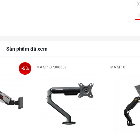
(
K
T
V
Sản phẩm đã xem
M
C
MÃ SP: SP006607
MÃ SP: 0
-5%