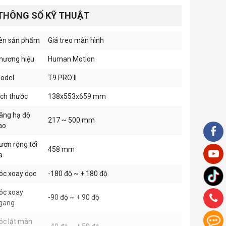
THÔNG SỐ KỸ THUẬT
ên sản phẩm
Giá treo màn hình
hương hiệu
Human Motion
odel
T9 PRO II
ích thước
138x553x659 mm
âng hạ độ
217 ~ 500 mm
ao
ươn rộng tối
458 mm
a
óc xoay dọc
-180 độ ~ + 180 độ
óc xoay
-90 độ ~ + 90 độ
gang
óc lật màn