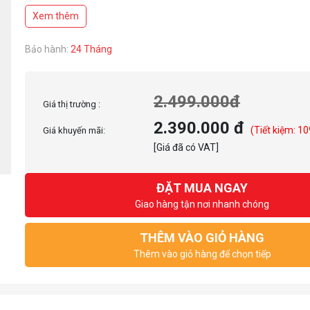
Trợ lực piston HyperLift Max, cơ chế cổ Fluid Arc gia cố, nâng đỡ ổn đị
Xem thêm
Bổ sung khóa xoay 180 độ, Quick Release VESA và cơ chế Topside dễ lắ
dụng
Bảo hành:
24 Tháng
2.499.000đ
Giá thị trường :
2.390.000 đ
(Tiết kiệm: 10
Giá khuyến mãi:
[Giá đã có VAT]
ĐẶT MUA NGAY
Giao hàng tận nơi nhanh chóng
THÊM VÀO GIỎ HÀNG
Thêm vào giỏ hàng để chọn tiếp