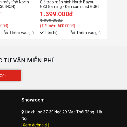
h máy tính North
Giá treo màn hình North Bayou
Giá treo m
30 INCH)
G80 Gaming - Đen xám, Led RGB |
G70 Gaming
32 - 60 inch
32 - 60 inc
đ
1.399.000đ
1.399.
1.999.000đ
1.999.00
000đ)
(Tiết kiệm: 600.000đ)
(Tiết kiệm: 
Thêm vào giỏ
Liên hệ
Thêm vào giỏ
Liên hệ
 TƯ VẤN MIỄN PHÍ
Gửi
Showroom
Địa chỉ:
số 37-39 Ngõ 29 Mạc Thái Tông - Hà
Nội.
[Xem đường đi]