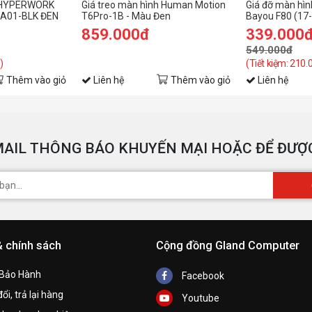
 HYPERWORK
Giá treo màn hình Human Motion
Giá đỡ màn hìn
MA01-BLK ĐEN
T6Pro-1B - Màu Đen
Bayou F80 (17-
859.000đ
339.000
549.000đ
)
(Tiết kiệm: 210.
Thêm vào giỏ
Liên hệ
Thêm vào giỏ
Liên hệ
AIL THÔNG BÁO KHUYẾN MẠI HOẶC ĐỂ ĐƯỢC
& chính sách
Cộng đồng Gland Computer
 Bảo Hành
Facebook
ổi, trả lại hàng
Youtube