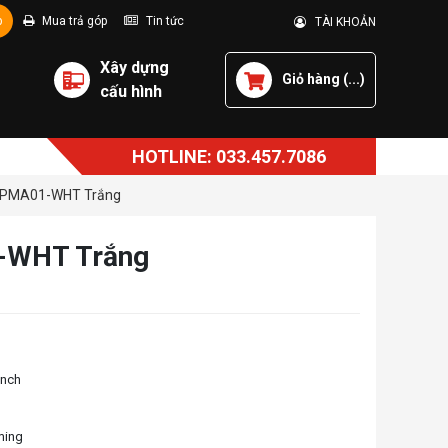
p
Mua trả góp
Tin tức
TÀI KHOẢN
Xây dựng
Giỏ hàng (
...
)
cấu hình
HOTLINE: 033.457.7086
PW-PMA01-WHT Trắng
1-WHT Trắng
inch
aming