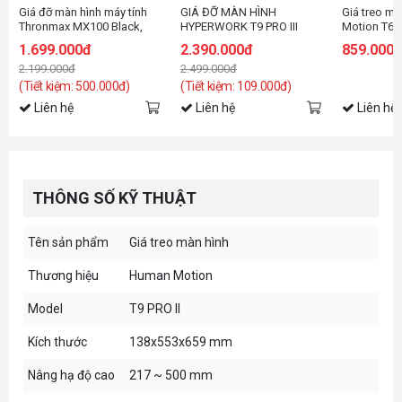
Giá đỡ màn hình máy tính
GIÁ ĐỠ MÀN HÌNH
Giá treo m
Thronmax MX100 Black,
HYPERWORK T9 PRO III
Motion T6P
LED RGB (27-45 inch)
HPW-PMA01-BLK ĐEN
1.699.000đ
2.390.000đ
859.000
2.199.000đ
2.499.000đ
(Tiết kiệm: 500.000đ)
(Tiết kiệm: 109.000đ)
Liên hệ
Liên hệ
Liên hệ
THÔNG SỐ KỸ THUẬT
Tên sản phẩm
Giá treo màn hình
Thương hiệu
Human Motion
Model
T9 PRO II
Kích thước
138x553x659 mm
Nâng hạ độ cao
217 ~ 500 mm