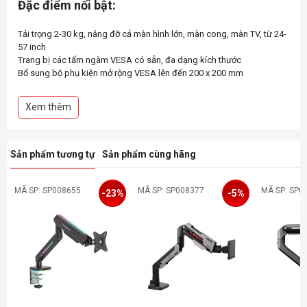
Đặc điểm nổi bật:
Tải trọng 2-30 kg, nâng đỡ cả màn hình lớn, màn cong, màn TV, từ 24-
57 inch
Trang bị các tấm ngàm VESA có sẵn, đa dạng kích thước
Bổ sung bộ phụ kiện mở rộng VESA lên đến 200 x 200 mm
Thiết kế lộ trợ lực piston, mang đến trải nghiệm hi-tech, tạo hiệu ứng
gaming
Xem thêm
Trợ lực piston HyperLift Max, cơ chế cổ Fluid Arc gia cố, nâng đỡ ổn
định, mượt mà
Bổ sung khóa xoay 180 độ, Quick Release VESA và cơ chế Topside
dễ lắp đặt, an toàn sử dụng
Sản phẩm tương tự
Sản phẩm cùng hãng
MÃ SP: SP008655
MÃ SP: SP008377
MÃ SP: SP0
-23%
-5%