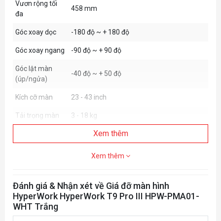
Vươn rộng tối
458 mm
đa
Góc xoay dọc
-180 độ ~ + 180 độ
Góc xoay ngang
-90 độ ~ + 90 độ
Góc lật màn
-40 độ ~ + 50 độ
(úp/ngửa)
Kích cỡ màn
23 - 43 inch
Tải trọng màn
3 - 18 kg
Xem thêm
VESA
75x75 mm/100x100 mm
Màu sắc
Trắng, Xám
Xem thêm
Chất liệu
Hợp kim nhôm, Thép
Đánh giá & Nhận xét về Giá đỡ màn hình
HyperWork HyperWork T9 Pro III HPW-PMA01-
WHT Trắng