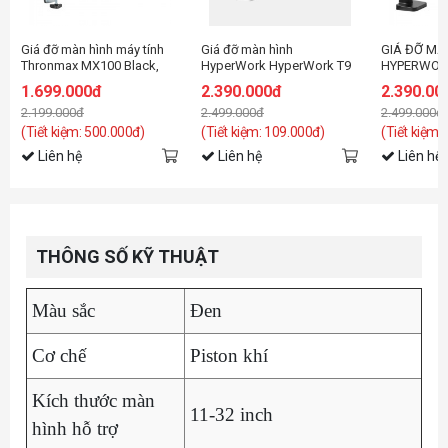
Giá đỡ màn hình máy tính
Giá đỡ màn hình
GIÁ ĐỠ MÀ
Thronmax MX100 Black,
HyperWork HyperWork T9
HYPERWORK 
LED RGB (27-45 inch)
Pro III HPW-PMA01-WHT
HPW-PMA0
1.699.000đ
2.390.000đ
2.390.00
Trắng
2.199.000đ
2.499.000đ
2.499.000đ
(Tiết kiệm: 500.000đ)
(Tiết kiệm: 109.000đ)
(Tiết kiệm:
Liên hệ
Liên hệ
Liên hệ
THÔNG SỐ KỸ THUẬT
Màu sắc
Đen
Cơ chế
Piston khí
Kích thước màn
11-32 inch
hình hỗ trợ