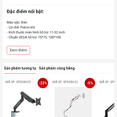
Đặc điểm nổi bật:
Màu sắc: Đen
- Cơ chế: Piston khí
- Kích thước màn hình hỗ trợ: 11-32 inch
- Chuẩn VESA hỗ trợ: 75*75, 100*100
- Chất liệu: Nhựa, thép, nhôm
- Chịu tải: 2-10kg
Xem thêm
- Kích thước hộp: 435*308.5*125mm
Sản phẩm tương tự
Sản phẩm cùng hãng
MÃ SP: SP008655
MÃ SP: SP008632
MÃ SP: SP0
-23%
-5%