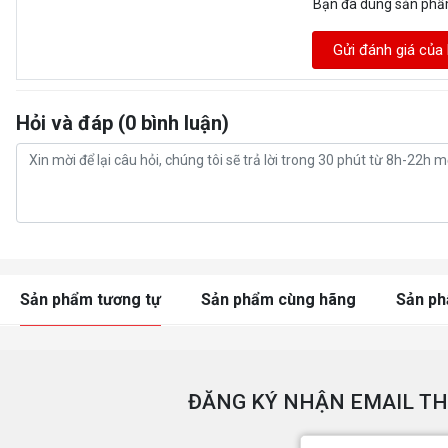
Bạn đã dùng sản ph
Gửi đánh giá của
Chuyển động linh
Khả năng nghiêng 
Hỏi và đáp (0 bình luận)
nhìn tốt nhất
Sản phẩm tương tự
Sản phẩm cùng hãng
Sản p
Lắp đặt dễ dàng
ĐĂNG KÝ NHẬN EMAIL TH
Khả năng lắp đặt 
dạng kẹp hoặc ốc v