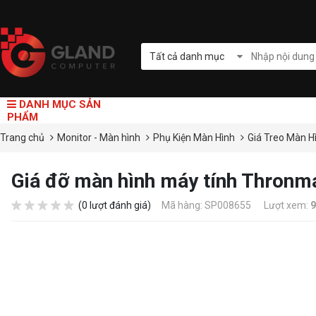
Tất cả danh mục
DANH MỤC SẢN
PHẨM
Trang chủ
Monitor - Màn hình
Phụ Kiện Màn Hình
Giá Treo Màn H
Giá đỡ màn hình máy tính Thronm
(0 lượt đánh giá)
Mã hàng: SP008655
Lượt xem:
9