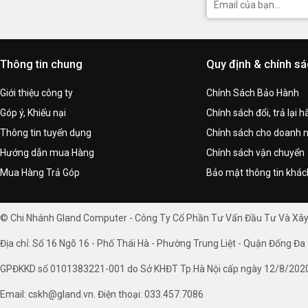
Thông tin chung
Quy định & chính s
Giới thiệu công ty
Chính Sách Bảo Hành
Góp ý, Khiếu nại
Chính sách đổi, trả lại 
Thông tin tuyển dụng
Chính sách cho doanh 
Hướng dẫn mua Hàng
Chính sách vận chuyển
Điều chỉnh áp suấ
Mua Hàng Trả Góp
Bảo mật thông tin khá
Xoay theo chiều k
những màn hình c
© Chi Nhánh Gland Computer - Công Ty Cổ Phần Tư Vấn Đầu Tư Và Xâ
Địa chỉ: Số 16 Ngõ 16 - Phố Thái Hà - Phường Trung Liệt - Quận Đống Đa 
GPĐKKD số 0101383221-001 do Sở KHĐT Tp.Hà Nội cấp ngày 12/8/202
Email: cskh@gland.vn. Điện thoại: 033.457.7086