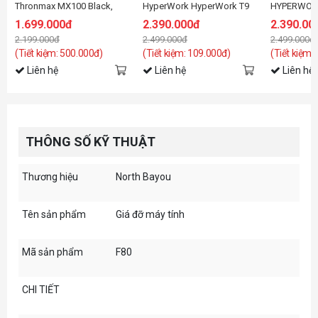
Thronmax MX100 Black,
HyperWork HyperWork T9
HYPERWORK 
LED RGB (27-45 inch)
Pro III HPW-PMA01-WHT
HPW-PMA0
1.699.000đ
2.390.000đ
2.390.00
Trắng
2.199.000đ
2.499.000đ
2.499.000đ
(Tiết kiệm: 500.000đ)
(Tiết kiệm: 109.000đ)
(Tiết kiệm:
Liên hệ
Liên hệ
Liên hệ
THÔNG SỐ KỸ THUẬT
Thương hiệu
North Bayou
Tên sản phẩm
Giá đỡ máy tính
Mã sản phẩm
F80
CHI TIẾT