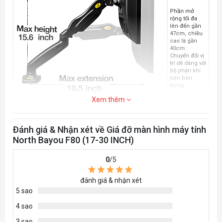
Phần mở
rộng tối đa
lên đến gần
47cm, chiều
cao là gần
40cm.
Chuyển đổi vị
trí dễ dàng với
bộ phận khí
nén bên
trong.
Xem thêm
Đánh giá & Nhận xét về Giá đỡ màn hình máy tính
North Bayou F80 (17-30 INCH)
Khả năng
tương thích
0
/5
đa dạng
Phù hợp với
đánh giá & nhận xét
hầu hết các
5 sao
màn hình từ
17 đến 27
4 sao
inch chuẩn
VESA
3 sao