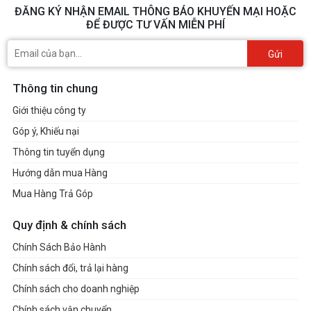
ĐĂNG KÝ NHẬN EMAIL THÔNG BÁO KHUYẾN MẠI HOẶC
Lắp đặt dễ
dàng
ĐỂ ĐƯỢC TƯ VẤN MIỄN PHÍ
Khả năng lắp
đặt đa dạng
Gửi
và dễ
dàngcho
người dùng
Thông tin chung
lựa chọn. Sử
dụng dạng
Giới thiệu công ty
kẹp hoặc ốc
vít
Góp ý, Khiếu nại
Thông tin tuyển dụng
Hướng dẫn mua Hàng
Mua Hàng Trả Góp
Điều chỉnh áp
Quy định & chính sách
suất khi nén
Chính Sách Bảo Hành
Xoay theo
chiều kim
Chính sách đổi, trả lại hàng
đồng hồ dành
cho màn
Chính sách cho doanh nghiệp
hình nhẹ và
ngược lại với
Chính sách vận chuyển