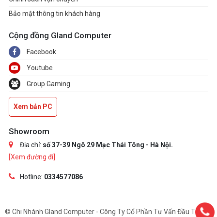
những màn
hình có trọng
Bảo mật thông tin khách hàng
lượng nặng
hơn
Cộng đồng Gland Computer
Facebook
Youtube
Group Gaming
Xem bản PC
Showroom
Địa chỉ:
số 37-39 Ngõ 29 Mạc Thái Tông - Hà Nội.
[Xem đường đi]
Hotline:
0334577086
© Chi Nhánh Gland Computer - Công Ty Cổ Phần Tư Vấn Đầu Tư Và