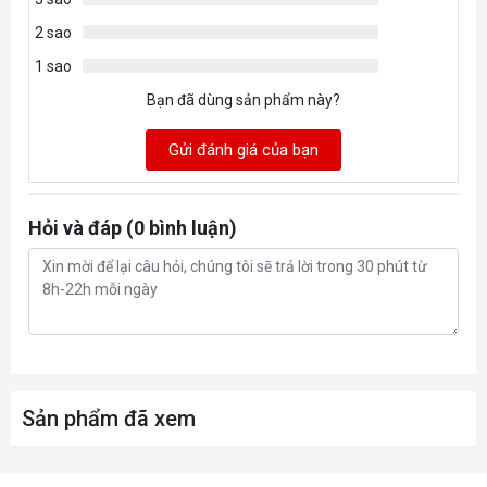
2 sao
1 sao
Bạn đã dùng sản phẩm này?
Gửi đánh giá của bạn
Chuyển động
linh hoạt
Hỏi và đáp (0 bình luận)
Khả năng
nghiêng trên
35 độ và dưới
50 độ giúp
bạn dễ dàng
chọn góc
nhìn tốt nhất
Sản phẩm đã xem