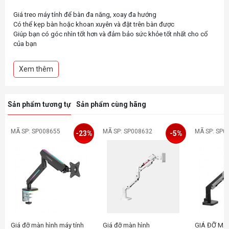
Giá treo máy tính để bàn đa năng, xoay đa hướng
Có thể kẹp bàn hoặc khoan xuyên và đặt trên bàn được
Giúp bạn có góc nhìn tốt hơn và đảm bảo sức khỏe tốt nhất cho cổ
của bạn
Quản lý cáp tích hợp giúp bàn làm việc thẩm mỹ nhất
Xem thêm
Sản phẩm tương tự
Sản phẩm cùng hãng
MÃ SP: SP008655
MÃ SP: SP008632
MÃ SP: SP0
-23%
-5%
Giá đỡ màn hình máy tính
Giá đỡ màn hình
GIÁ ĐỠ MÀ