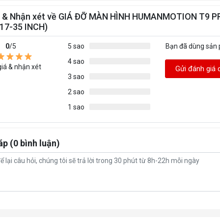
á & Nhận xét về GIÁ ĐỠ MÀN HÌNH HUMANMOTION T9 P
17-35 INCH)
0
/5
5 sao
Bạn đã dùng sản
4 sao
iá & nhận xét
Gửi đánh giá 
3 sao
2 sao
1 sao
áp (0 bình luận)