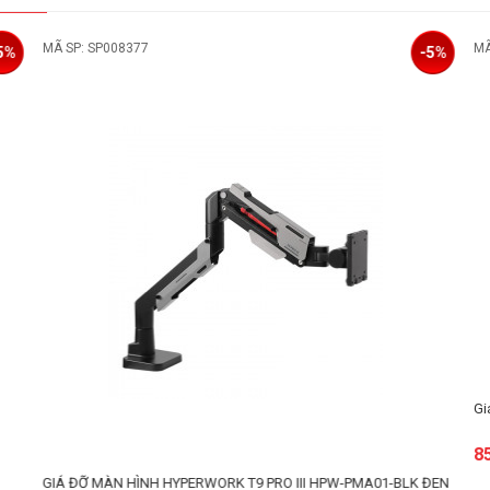
08377
MÃ SP: SP006607
-5%
Giá treo màn hình H
859.000đ
N HÌNH HYPERWORK T9 PRO III HPW-PMA01-BLK ĐEN