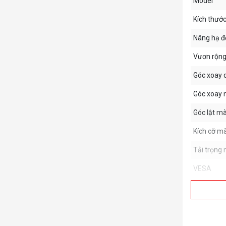
Model
Kích thướ
Nâng hạ đ
Vươn rộng 
Góc xoay 
Góc xoay 
Góc lật m
Kích cỡ m
Tải trọng
VESA
Màu sắc
Chất liệu