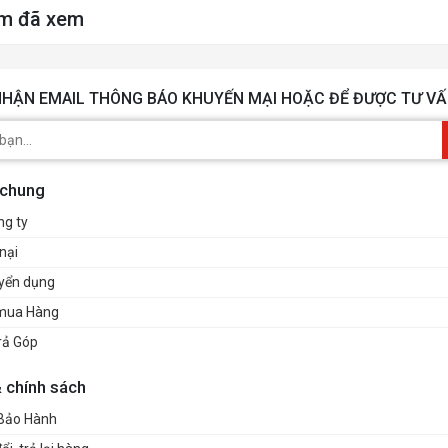
m đã xem
HẬN EMAIL THÔNG BÁO KHUYẾN MẠI HOẶC ĐỂ ĐƯỢC TƯ VẤ
 chung
ng ty
nại
uyển dụng
mua Hàng
rả Góp
& chính sách
 Bảo Hành