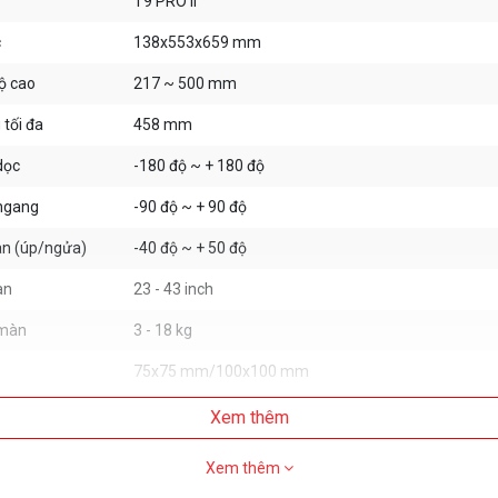
T9 PRO II
c
138x553x659 mm
ộ cao
217 ~ 500 mm
tối đa
458 mm
dọc
-180 độ ~ + 180 độ
ngang
-90 độ ~ + 90 độ
àn (úp/ngửa)
-40 độ ~ + 50 độ
àn
23 - 43 inch
 màn
3 - 18 kg
75x75 mm/100x100 mm
Trắng, Xám
Xem thêm
Hợp kim nhôm, Thép
Xem thêm