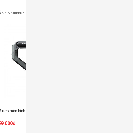
MÃ SP: 0
uman Motion T6Pro-1B - Màu Đen
Giá đỡ màn hình máy tính North Bayou F80
339.000đ