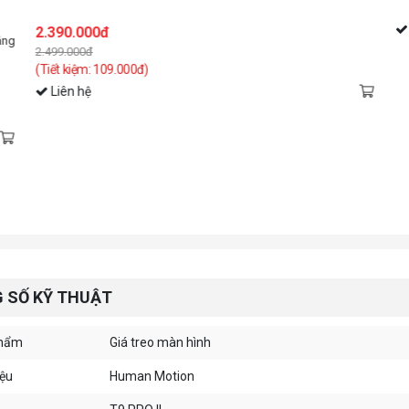
Liên hệ
0đ
 109.000đ)
 SỐ KỸ THUẬT
phẩm
Giá treo màn hình
ệu
Human Motion