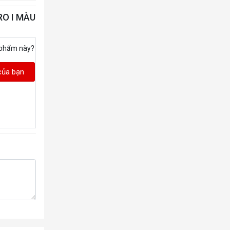
RO I MÀU
 phẩm này?
của bạn