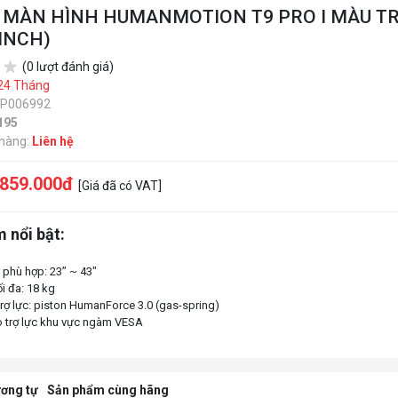
Ỡ MÀN HÌNH HUMANMOTION T9 PRO I MÀU T
 INCH)
(0 lượt đánh giá)
24 Tháng
SP006992
195
 hàng:
Liên hệ
.859.000đ
[Giá đã có VAT]
 nổi bật:
 phù hợp: 23” ~ 43"
i đa: 18 kg
rợ lực: piston HumanForce 3.0 (gas-spring)
ơng tự
Sản phẩm cùng hãng