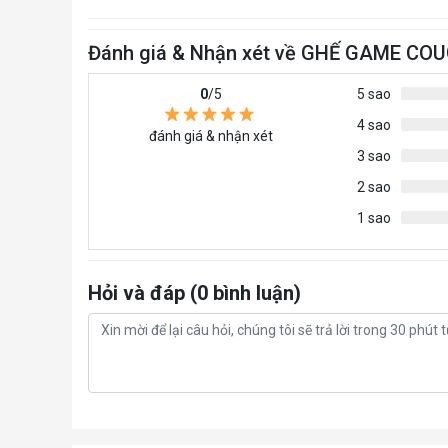
Đánh giá & Nhận xét về GHẾ GAME C
0
/5
5 sao
4 sao
đánh giá & nhận xét
3 sao
2 sao
1 sao
Hỏi và đáp (0 bình luận)