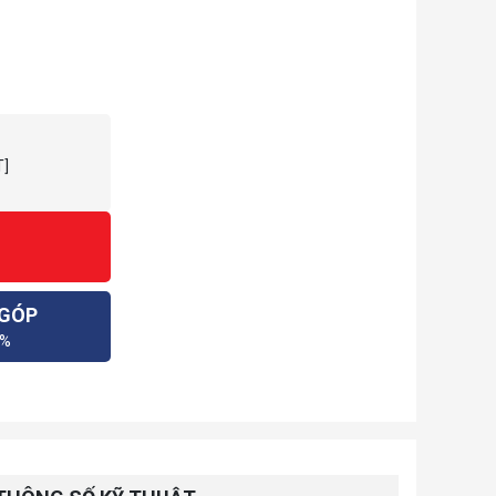
ộ
T]
 GÓP
0%