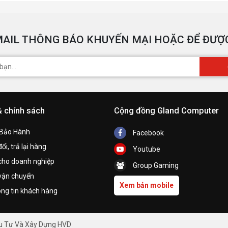
AIL THÔNG BÁO KHUYẾN MẠI HOẶC ĐỂ ĐƯỢC
& chính sách
Cộng đồng Gland Computer
 Bảo Hành
Facebook
ổi, trả lại hàng
Youtube
cho doanh nghiệp
Group Gaming
vận chuyển
Xem bản mobile
ng tin khách hàng
ầu Tư Và Xây Dựng HVD