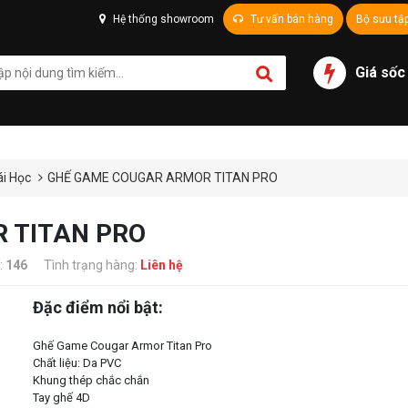
Hệ thống showroom
Tư vấn bán hàng
Bộ sưu tậ
Giá sốc
ái Học
GHẾ GAME COUGAR ARMOR TITAN PRO
 TITAN PRO
:
146
Tình trạng hàng:
Liên hệ
Đặc điểm nổi bật:
Ghế Game Cougar Armor Titan Pro
Chất liệu: Da PVC
Khung thép chắc chắn
Tay ghế 4D