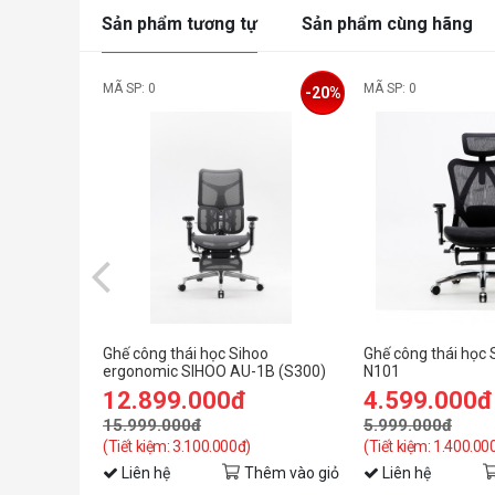
Sản phẩm tương tự
Sản phẩm cùng hãng
MÃ SP: 0
MÃ SP: 0
-20%
Ghế công thái học Sihoo
Ghế công thái học
ergonomic SIHOO AU-1B (S300)
N101
Black
12.899.000đ
4.599.000đ
15.999.000đ
5.999.000đ
(Tiết kiệm: 3.100.000đ)
(Tiết kiệm: 1.400.00
Liên hệ
Thêm vào giỏ
Liên hệ