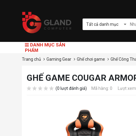
Tất cả danh mục
DANH MỤC SẢN
PHẨM
Trang chủ
Gaming Gear
Ghế chơi game
Ghế Công Th
GHẾ GAME COUGAR ARMOR
(0 lượt đánh giá)
Mã hàng: 0
Lượt xem