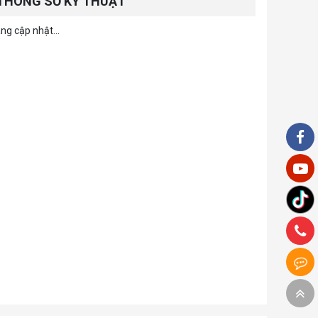
THÔNG SỐ KỸ THUẬT
ng cập nhật...