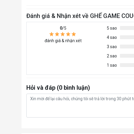
Đánh giá & Nhận xét về GHẾ GAME C
0
/5
5 sao
4 sao
đánh giá & nhận xét
3 sao
2 sao
1 sao
Hỏi và đáp (0 bình luận)