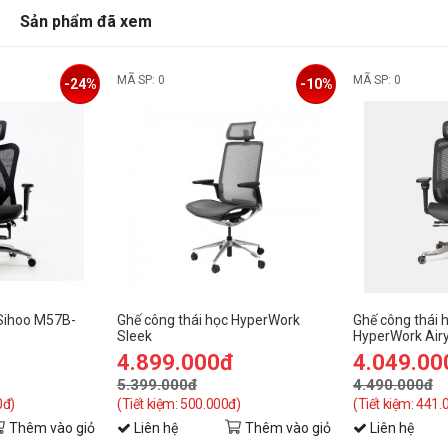
Sản phẩm đã xem
MÃ SP: 0
MÃ SP: 0
-24%
-10%
 Sihoo M57B-
Ghế công thái học HyperWork
Ghế công thái 
Sleek
HyperWork Airy
4.899.000đ
4.049.00
5.399.000đ
4.490.000đ
0đ)
(Tiết kiệm: 500.000đ)
(Tiết kiệm: 441.
Thêm vào giỏ
Liên hệ
Thêm vào giỏ
Liên hệ