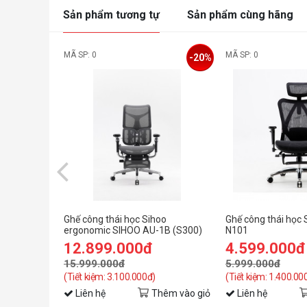
Sản phẩm tương tự
Sản phẩm cùng hãng
MÃ SP: 0
MÃ SP: 0
-20%
Ghế công thái học Sihoo
Ghế công thái học
ergonomic SIHOO AU-1B (S300)
N101
Black
12.899.000đ
4.599.000đ
15.999.000đ
5.999.000đ
(Tiết kiệm: 3.100.000đ)
(Tiết kiệm: 1.400.00
Liên hệ
Thêm vào giỏ
Liên hệ