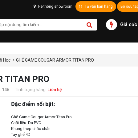
Hệ thống showroom
Tư vấn bán hàng
Bộ sưu tậ
Giá sốc
ái Học
GHẾ GAME COUGAR ARMOR TITAN PRO
 TITAN PRO
:
146
Tình trạng hàng:
Liên hệ
Đặc điểm nổi bật:
Ghế Game Cougar Armor Titan Pro
Chất liệu: Da PVC
Khung thép chắc chắn
Tay ghế 4D