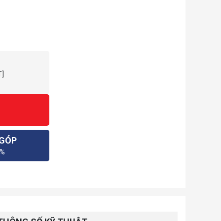
ộ
T]
 GÓP
0%