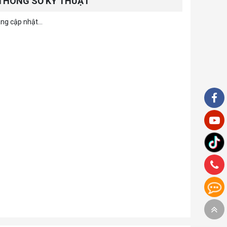
THÔNG SỐ KỸ THUẬT
ng cập nhật...