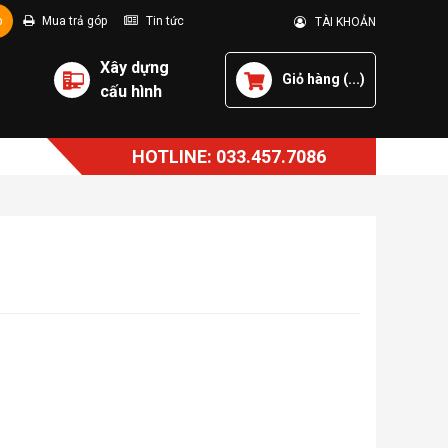
p
Mua trả góp
Tin tức
TÀI KHOẢN
Xây dựng
Giỏ hàng (
...
)
cấu hình
HOTLINE: 033.457.7086