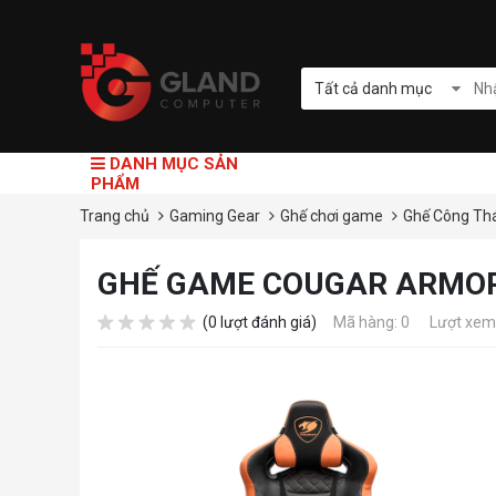
Tất cả danh mục
DANH MỤC SẢN
PHẨM
Trang chủ
Gaming Gear
Ghế chơi game
Ghế Công Th
GHẾ GAME COUGAR ARMOR
(0 lượt đánh giá)
Mã hàng: 0
Lượt xem