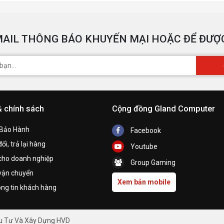
AIL THÔNG BÁO KHUYẾN MẠI HOẶC ĐỂ ĐƯỢC
& chính sách
Cộng đồng Gland Computer
 Bảo Hành
Facebook
ổi, trả lại hàng
Youtube
cho doanh nghiệp
Group Gaming
vận chuyển
Xem bản mobile
ng tin khách hàng
ầu Tư Và Xây Dựng HVD