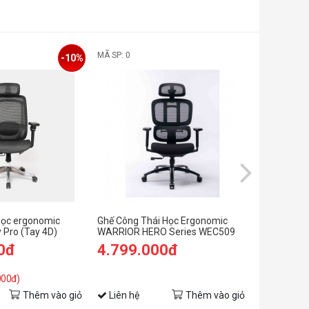
MÃ SP: 0
MÃ SP: 0
-10%
học ergonomic
Ghế Công Thái Học Ergonomic
Ghế công t
 Pro (Tay 4D)
WARRIOR HERO Series WEC509
101 Black
Black
0đ
4.799.000đ
3.399.
3.999.00
000đ)
(Tiết kiệm: 
Thêm vào giỏ
Liên hệ
Thêm vào giỏ
Liên hệ