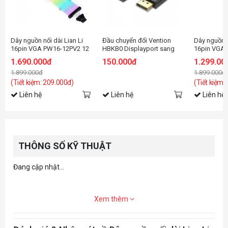
Dây nguồn nối dài Lian Li
Đầu chuyển đổi Vention
Dây nguồn n
16pin VGA PW16-12PV2 12
HBKB0 Displayport sang
16pin VGA 
Light Strimer Plus V2
HDMI
light Strime
1.690.000đ
150.000đ
1.299.00
1.899.000đ
1.899.000đ
(Tiết kiệm: 209.000đ)
(Tiết kiệm:
Liên hệ
Liên hệ
Liên hệ
THÔNG SỐ KỸ THUẬT
Đang cập nhật...
Xem thêm