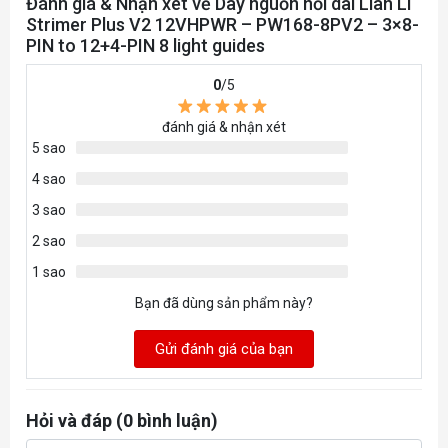
Đánh giá & Nhận xét về Dây nguồn nối dài Lian Li
Strimer Plus V2 12VHPWR – PW168-8PV2 – 3×8-
PIN to 12+4-PIN 8 light guides
0
/5
đánh giá & nhận xét
5 sao
4 sao
3 sao
2 sao
1 sao
Bạn đã dùng sản phẩm này?
Gửi đánh giá của bạn
Hỏi và đáp (0 bình luận)