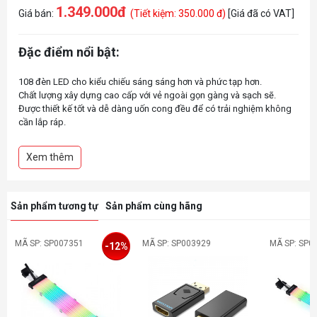
1.349.000đ
Giá bán:
(Tiết kiệm: 350.000 đ)
[Giá đã có VAT]
Đặc điểm nổi bật:
108 đèn LED cho kiểu chiếu sáng sáng hơn và phức tạp hơn.
Chất lượng xây dựng cao cấp với vẻ ngoài gọn gàng và sạch sẽ.
Được thiết kế tốt và dễ dàng uốn cong đều để có trải nghiệm không
cần lắp ráp.
Dễ dàng lắp ráp và cài đặt giúp bộ máy trở nên bắt mắt hơn.
3×8 PIN to 12+4-PIN
Xem thêm
8 light guides
Sản phẩm tương tự
Sản phẩm cùng hãng
MÃ SP: SP007351
MÃ SP: SP003929
MÃ SP: SP0
-12%