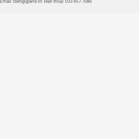
Email: cskh@gland.vn. Điện thoại: 033.457.7086