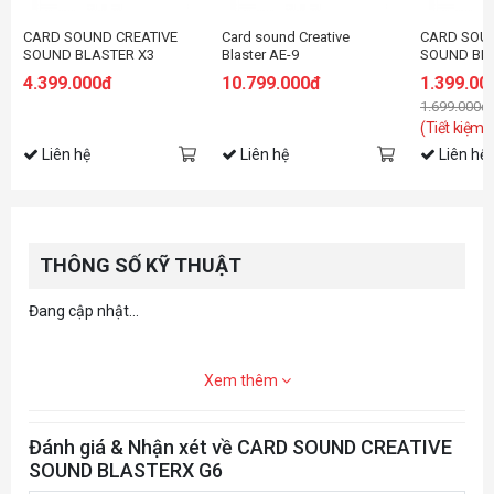
CARD SOUND CREATIVE
Card sound Creative
CARD SOUN
SOUND BLASTER X3
Blaster AE-9
SOUND BL
4.399.000đ
10.799.000đ
1.399.00
1.699.000đ
(Tiết kiệm:
Liên hệ
Liên hệ
Liên hệ
THÔNG SỐ KỸ THUẬT
Đang cập nhật...
Xem thêm
Đánh giá & Nhận xét về CARD SOUND CREATIVE
SOUND BLASTERX G6