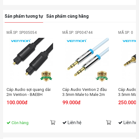
Sản phẩm tương tự
Sản phẩm cùng hãng
MÃ SP: SP005054
MÃ SP: SP004744
MÃ SP: 0
Cáp Audio sợi quang dài
Cáp Audio Vention 2 đầu
Cáp Audio 
2m Vention - BAEBH
3.5mm Male to Male 2m
3.5mm Male
P350AC200-B
P450AC800
100.000đ
99.000đ
250.000
Liên hệ
Liên hệ
Còn hàng