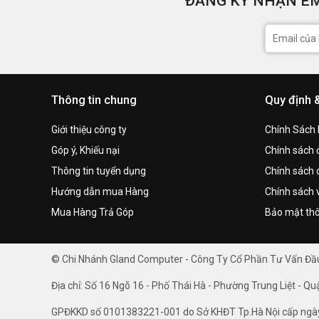
ĐĂNG KÝ NHẬN EM
Thông tin chung
Quy định 
Giới thiệu công ty
Chính Sách
Góp ý, Khiếu nại
Chính sách đ
Thông tin tuyển dụng
Chính sách 
Hướng dẫn mua Hàng
Chính sách 
Mua Hàng Trả Góp
Bảo mật thô
© Chi Nhánh Gland Computer - Công Ty Cổ Phần Tư Vấn Đ
Địa chỉ: Số 16 Ngõ 16 - Phố Thái Hà - Phường Trung Liệt - Qu
GPĐKKD số 0101383221-001 do Sở KHĐT Tp.Hà Nội cấp ngà