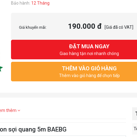
Bảo hành:
12 Tháng
190.000 đ
[Giá đã có VAT]
Giá khuyến mãi:
ĐẶT MUA NGAY
Giao hàng tận nơi nhanh chóng
THÊM VÀO GIỎ HÀNG
Thêm vào giỏ hàng để chọn tiếp
em thêm
tion sợi quang 5m BAEBG
T