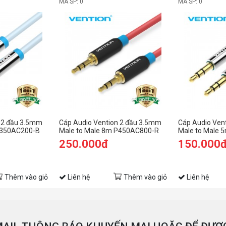
MÃ SP: 0
MÃ SP: 0
 2 đầu 3.5mm
Cáp Audio Vention 2 đầu 3.5mm
Cáp Audio Ven
P350AC200-B
Male to Male 8m P450AC800-R
Male to Male
250.000đ
150.000
Thêm vào giỏ
Liên hệ
Thêm vào giỏ
Liên hệ