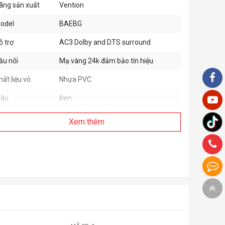
ãng sản xuất
Vention
odel
BAEBG
ỗ trợ
AC3 Dolby and DTS surround
ầu nối
Mạ vàng 24k đảm bảo tín hiệu
hất liệu vỏ
Nhựa PVC
àu
Đen
Xem thêm