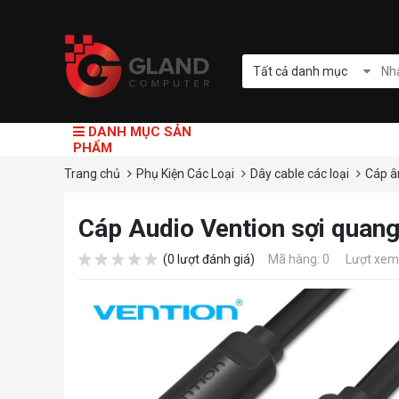
Tất cả danh mục
DANH MỤC SẢN
PHẨM
Trang chủ
Phụ Kiện Các Loại
Dây cable các loại
Cáp 
Cáp Audio Vention sợi qua
(0 lượt đánh giá)
Mã hàng: 0
Lượt xem