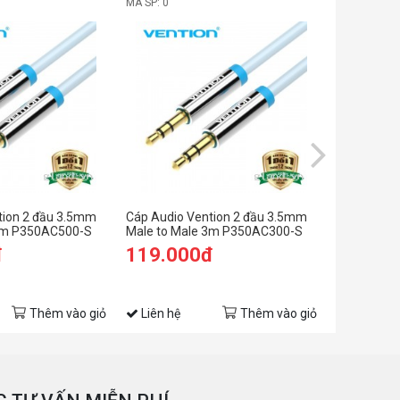
MÃ SP: 0
MÃ SP: 0
tion 2 đầu 3.5mm
Cáp Audio Vention 2 đầu 3.5mm
Cáp Audio 
 5m P350AC500-S
Male to Male 3m P350AC300-S
BAEBG
đ
119.000đ
109.0
Thêm vào giỏ
Liên hệ
Thêm vào giỏ
Liên hệ