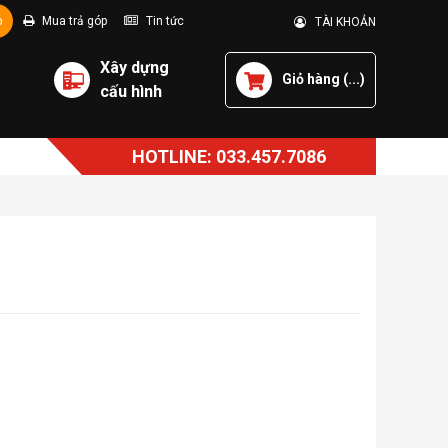
p
Mua trả góp
Tin tức
TÀI KHOẢN
Xây dựng
Giỏ hàng (
...
)
cấu hình
HOTLINE: 033.457.7086