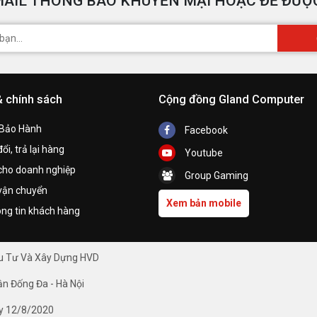
AIL THÔNG BÁO KHUYẾN MẠI HOẶC ĐỂ ĐƯỢC
& chính sách
Cộng đồng Gland Computer
 Bảo Hành
Facebook
ổi, trả lại hàng
Youtube
cho doanh nghiệp
Group Gaming
vận chuyển
Xem bản mobile
ng tin khách hàng
ầu Tư Và Xây Dựng HVD
ận Đống Đa - Hà Nội
y 12/8/2020