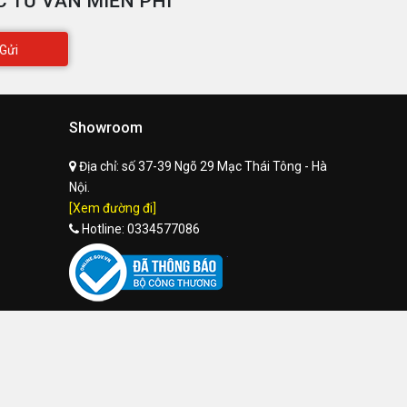
 TƯ VẤN MIỄN PHÍ
Gửi
Showroom
Địa chỉ:
số 37-39 Ngõ 29 Mạc Thái Tông - Hà
Nội.
[Xem đường đi]
Hotline:
0334577086