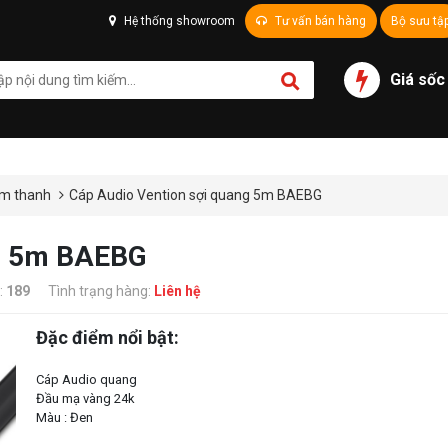
Hệ thống showroom
Tư vấn bán hàng
Bộ sưu tậ
Giá sốc
âm thanh
Cáp Audio Vention sợi quang 5m BAEBG
ng 5m BAEBG
:
189
Tình trạng hàng:
Liên hệ
Đặc điểm nổi bật:
Cáp Audio quang
Đầu mạ vàng 24k