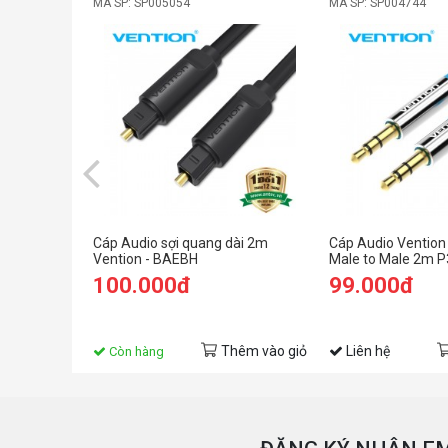
MÃ SP: SP005054
MÃ SP: SP004744
Cáp Audio sợi quang dài 2m
Cáp Audio Vention
Vention - BAEBH
Male to Male 2m 
100.000đ
99.000đ
Thêm vào giỏ
Liên hệ
Còn hàng