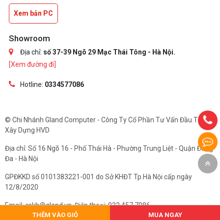
Xem bản PC
Showroom
Địa chỉ:
số 37-39 Ngõ 29 Mạc Thái Tông - Hà Nội.
[Xem đường đi]
Hotline:
0334577086
© Chi Nhánh Gland Computer - Công Ty Cổ Phần Tư Vấn Đầu Tư Và
Xây Dựng HVD
Địa chỉ: Số 16 Ngõ 16 - Phố Thái Hà - Phường Trung Liệt - Quận Đống
Đa - Hà Nội
GPĐKKD số 0101383221-001 do Sở KHĐT Tp.Hà Nội cấp ngày
12/8/2020
Email: cskh@gland.vn. Điện thoại: 033.457.7086
THÊM VÀO GIỎ
MUA NGAY