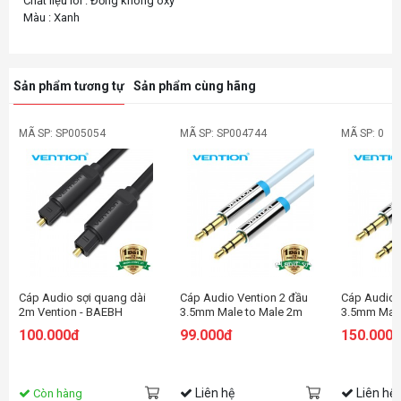
Chất liệu lõi : Đồng không oxy
Sản phẩm tương tự
Sản phẩm cùng hãng
MÃ SP: SP005054
MÃ SP: SP004744
MÃ SP: 0
Cáp Audio sợi quang dài
Cáp Audio Vention 2 đầu
Cáp Audio 
2m Vention - BAEBH
3.5mm Male to Male 2m
3.5mm Male
P350AC200-B
P350AC500
100.000đ
99.000đ
150.000
Liên hệ
Liên hệ
Còn hàng