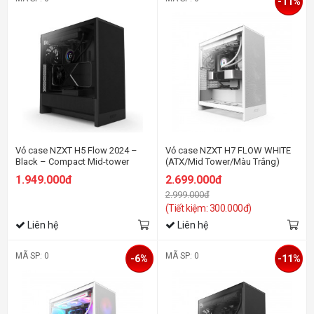
-11%
Vỏ case NZXT H5 Flow 2024 –
Vỏ case NZXT H7 FLOW WHITE
Black – Compact Mid-tower
(ATX/Mid Tower/Màu Trắng)
Airflow Case
1.949.000đ
2.699.000đ
2.999.000đ
(Tiết kiệm: 300.000đ)
Liên hệ
Liên hệ
MÃ SP: 0
MÃ SP: 0
-6%
-11%