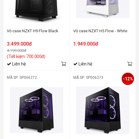
Vỏ case NZXT H9 Flow Black
Vỏ case NZXT H5 Flow - White
3.499.000đ
1.949.000đ
4.199.000đ
(Tiết kiệm: 700.000đ)
Liên hệ
Liên hệ
MÃ SP: SP006272
MÃ SP: SP006273
-12%