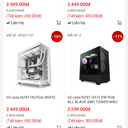
2.949.000đ
2.449.000đ
3.399.000đ
2.899.000đ
(Tiết kiệm: 450.000đ)
(Tiết kiệm: 450.000đ)
Liên hệ
Liên hệ
MÃ SP: SP007191
MÃ SP: 0
-16%
-11%
Vỏ case NZXT H6 Flow WHITE
Vỏ case NZXT H5 FLOW RGB
ALL BLACK (MID TOWER/MÀU
ĐEN)
2.449.000đ
2.599.000đ
2.899.000đ
2.899.000đ
(Tiết kiệm: 450.000đ)
(Tiết kiệm: 300.000đ)
Liên hệ
Liên hệ