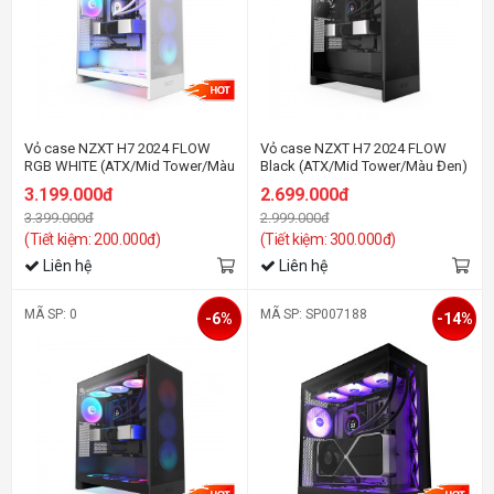
Vỏ case NZXT H7 2024 FLOW
Vỏ case NZXT H7 2024 FLOW
RGB WHITE (ATX/Mid Tower/Màu
Black (ATX/Mid Tower/Màu Đen)
Trắng)
3.199.000đ
2.699.000đ
3.399.000đ
2.999.000đ
(Tiết kiệm: 200.000đ)
(Tiết kiệm: 300.000đ)
Liên hệ
Liên hệ
MÃ SP: 0
MÃ SP: SP007188
-6%
-14%