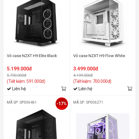
Vỏ case NZXT H9 Elite Black
Vỏ case NZXT H9 Flow White
5.199.000đ
3.499.000đ
5.790.000đ
4.199.000đ
(Tiết kiệm: 591.000đ)
(Tiết kiệm: 700.000đ)
Liên hệ
Liên hệ
MÃ SP: SP006461
MÃ SP: SP006271
-17%