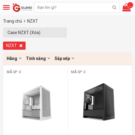
...
Trang chủ
NZXT
Case NZXT (Xóa)
NZXT
Hãng
Tính năng
Sắp xếp
MÃ SP: 0
MÃ SP: 0