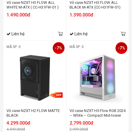
Vỏ case NZXT H3 FLOW ALL
Vỏ case NZXT H3 FLOW ALL
WHITE M-ATX ( CC-H31FW-01 )
BLACK M-ATX (CC-H31FW-01)
1.490.000đ
1.390.000đ
Liên hệ
Liên hệ
MÃ SP: 0
MÃ SP: 0
-7%
-7%
Vỏ case NZXT H2 FLOW MATTE
Vỏ case NZXT H5 Flow RGB 2024
BLACK
– White – Compact Mid-tower
Airflow Case
4.299.000đ
2.799.000đ
4.599.000đ
2.999.000đ