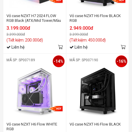
Vỏ case NZXT H7 2024 FLOW
Vỏ case NZXT H6 Flow BLACK
RGB Black (ATX/Mid Tower/Màu
RGB
Đen)
3.199.000đ
2.949.000đ
3.399.000đ
3.399.000đ
(Tiết kiệm: 200.000đ)
(Tiết kiệm: 450.000đ)
Liên hệ
Liên hệ
MÃ SP: SP007189
MÃ SP: SP007190
-14%
-16%
Vỏ case NZXT H6 Flow WHITE
Vỏ case NZXT H6 Flow BLACK
RGB