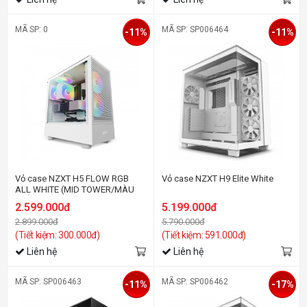
MÃ SP: 0
MÃ SP: SP006464
-11%
-11%
Vỏ case NZXT H5 FLOW RGB
Vỏ case NZXT H9 Elite White
ALL WHITE (MID TOWER/MÀU
TRẮNG)
2.599.000đ
5.199.000đ
2.899.000đ
5.790.000đ
(Tiết kiệm: 300.000đ)
(Tiết kiệm: 591.000đ)
Liên hệ
Liên hệ
MÃ SP: SP006463
MÃ SP: SP006462
-11%
-17%