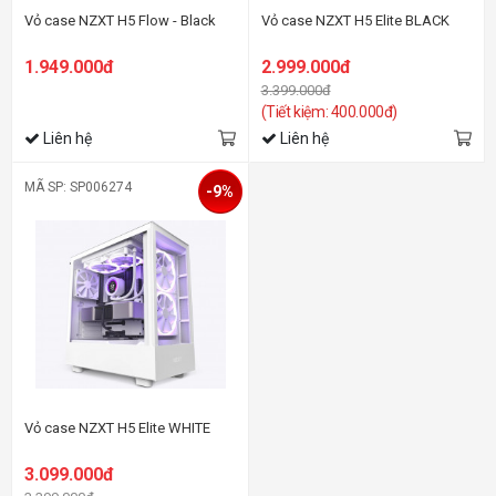
Vỏ case NZXT H5 Flow - Black
Vỏ case NZXT H5 Elite BLACK
1.949.000đ
2.999.000đ
3.399.000đ
(Tiết kiệm: 400.000đ)
Liên hệ
Liên hệ
MÃ SP: SP006274
-9%
Vỏ case NZXT H5 Elite WHITE
3.099.000đ