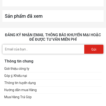
USB 3.2 Gen 1 Type-A:
2
Sản phẩm đã xem
USB 3.2 Gen 2 Type-C:
1
ĐĂNG KÝ NHẬN EMAIL THÔNG BÁO KHUYẾN MẠI HOẶC
Headset Audio Jack:
1
ĐỂ ĐƯỢC TƯ VẤN MIỄN PHÍ
Gửi
EXPANSION SLOTS
Thông tin chung
Standard:
7
Giới thiệu công ty
Góp ý, Khiếu nại
Vertical:
0
Thông tin tuyển dụng
Hướng dẫn mua Hàng
Mua Hàng Trả Góp
DRIVE BAYS