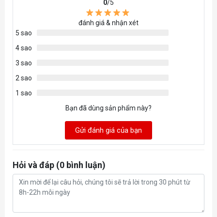
0
/5
COMPATIBILITY & CLEARANCE
đánh giá & nhận xét
5 sao
4 sao
CPU Cooler Height:
163 mm / 6.42 in
3 sao
GPU Length:
365 mm / 14.37 in
2 sao
1 sao
PSU Length:
200 mm / 7.87 in
Bạn đã dùng sản phẩm này?
Gửi đánh giá của bạn
Cable Management:
91 mm / 3.58 in
Hỏi và đáp (0 bình luận)
Top Radiator:
30 mm / 1.18 in
FRONT I/O PORTS