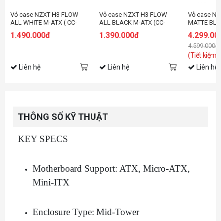
Vỏ case NZXT H3 FLOW
Vỏ case NZXT H3 FLOW
Vỏ case N
ALL WHITE M-ATX ( CC-
ALL BLACK M-ATX (CC-
MATTE BL
H31FW-01 )
H31FW-01)
1.490.000đ
1.390.000đ
4.299.00
4.599.000đ
(Tiết kiệm:
Liên hệ
Liên hệ
Liên hệ
THÔNG SỐ KỸ THUẬT
KEY SPECS
Motherboard Support:
ATX, Micro-ATX,
Mini-ITX
Enclosure Type:
Mid-Tower