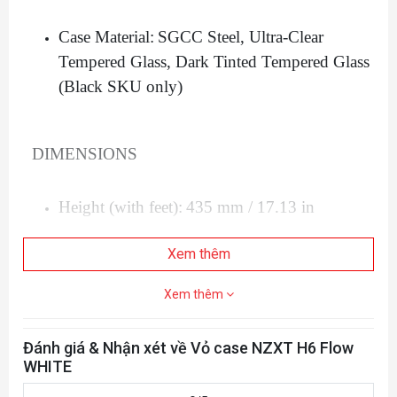
Case Material:
SGCC Steel, Ultra-Clear
Tempered Glass, Dark Tinted Tempered Glass
(Black SKU only)
DIMENSIONS
Height (with feet):
435 mm / 17.13 in
Xem thêm
Width:
287 mm / 11.3 in
Xem thêm
Depth:
415 mm / 16.34 in
Đánh giá & Nhận xét về Vỏ case NZXT H6 Flow
WHITE
Weight:
9.4 kg