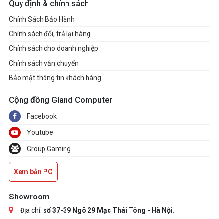
Quy định & chính sách
2.5":
2
Chính Sách Bảo Hành
Chính sách đổi, trả lại hàng
3.5":
1
Chính sách cho doanh nghiệp
Chính sách vận chuyển
Bảo mật thông tin khách hàng
FAN SUPPORT
Cộng đồng Gland Computer
Front-Right:
3 x 120 mm (3 x F120Q
Facebook
included)
Youtube
Group Gaming
Top:
3 x 120 mm / 2 x 140 mm
Xem bản PC
Bottom:
2 x 140 mm
Showroom
Địa chỉ:
số 37-39 Ngõ 29 Mạc Thái Tông - Hà Nội.
Rear:
1 x 120 mm