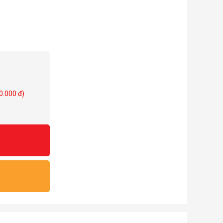
ed view of the
nd creates a
le for optimal
rn to enhance
using wide
0.000 đ)
d convenient.
PU and 200mm PSU