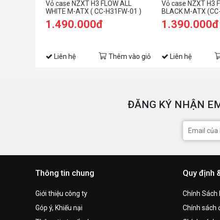
Vỏ case NZXT H3 FLOW ALL
Vỏ case NZXT H3 
WHITE M-ATX ( CC-H31FW-01 )
BLACK M-ATX (CC
1.490.000đ
1.390.000đ
Liên hệ
Thêm vào giỏ
Liên hệ
ĐĂNG KÝ NHẬN EM
Thông tin chung
Quy định 
Giới thiệu công ty
Chính Sách
Góp ý, Khiếu nại
Chính sách đ