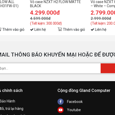
FLOW ALL
Vỏ case NZXT H2 FLOW MATTE
Vỏ case NZXT 
-H31FW-01)
BLACK
– White – Com
Airflow Case
4.299.000đ
2.799.00
4.599.000đ
2.999.000đ
(Tiết kiệm: 300.000đ)
(Tiết kiệm: 200.
Thêm vào giỏ
Liên hệ
Thêm vào giỏ
Liên hệ
AIL THÔNG BÁO KHUYẾN MẠI HOẶC ĐỂ ĐƯỢC
& chính sách
Cộng đồng Gland Computer
 Bảo Hành
Facebook
ổi, trả lại hàng
Youtube