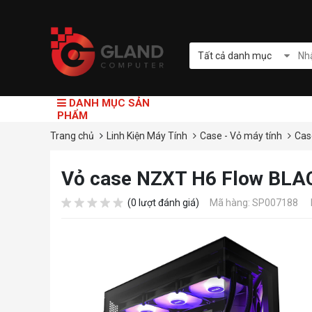
Tất cả danh mục
DANH MỤC SẢN
PHẨM
Trang chủ
Linh Kiện Máy Tính
Case - Vỏ máy tính
Cas
Vỏ case NZXT H6 Flow BLA
(0 lượt đánh giá)
Mã hàng: SP007188