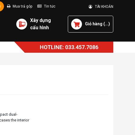
p
Mua trả góp
Tin tức
TÀI KHOẢN
Xây dựng
Giỏ hàng (
...
)
cấu hình
HOTLINE: 033.457.7086
pact dual-
ases the interior