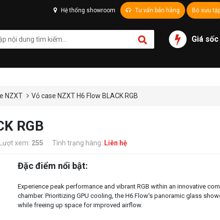
Hệ thống showroom
Tư vấn bán hàng
Bộ sưu tậ
Giá sốc
e NZXT
Vỏ case NZXT H6 Flow BLACK RGB
CK RGB
Lượt xem:
255
Tình trạng hàng:
Liên hệ
Đặc điểm nổi bật:
Experience peak performance and vibrant RGB within an innovative com
chamber. Prioritizing GPU cooling, the H6 Flow's panoramic glass showc
while freeing up space for improved airflow.