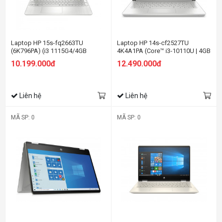
Laptop HP 15s-fq2663TU
Laptop HP 14s-cf2527TU
(6K796PA) (i3 1115G4/4GB
4K4A1PA (Core™ i3-10110U | 4GB
RAM/256GB SSD/15.6
| 256GB | Intel UHD Graphics |
10.199.000đ
12.490.000đ
HD/Win11/Bạc)
14inch HD | Win 10 | Bạc)
Liên hệ
Liên hệ
MÃ SP: 0
MÃ SP: 0