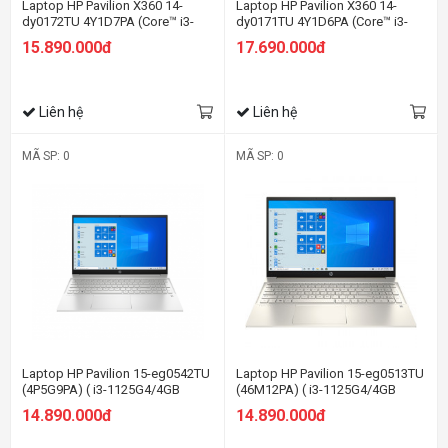
Laptop HP Pavilion X360 14-
Laptop HP Pavilion X360 14-
dy0172TU 4Y1D7PA (Core™ i3-
dy0171TU 4Y1D6PA (Core™ i3-
1125G4 | 4GB | 256GB | Intel UHD
1125G4 | 4GB | 512GB | Intel UHD
15.890.000đ
17.690.000đ
Graphics | 14inch FHD | Cảm ứng
| 14 inch FHD | Win 10 | Vàng)
| Win 10 | Bạc)
Liên hệ
Liên hệ
MÃ SP: 0
MÃ SP: 0
Laptop HP Pavilion 15-eg0542TU
Laptop HP Pavilion 15-eg0513TU
(4P5G9PA) ( i3-1125G4/4GB
(46M12PA) ( i3-1125G4/4GB
RAM/256GB SSD/15.6
RAM/256GB SSD/15.6
14.890.000đ
14.890.000đ
FHD/Win11/Bạc)
FHD/Win11/Vàng)