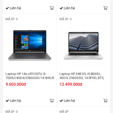
Liên hệ
Liên hệ
MÃ SP: 0
MÃ SP: 0
Laptop HP 14s-cf0126TU i3-
Laptop HP 348 G5, i5-8265U,
7020U/4GD4/256GSSD/14.0HD/BT4.2/3C41WHr/BẠC/W10SL
4GD4, 256GSSD, 14.0FHD, BT5,
(9JU05PA)
3C41WHr, BẠC, WIN10SL
9.650.000đ
13.499.000đ
Liên hệ
Liên hệ
MÃ SP: 0
MÃ SP: