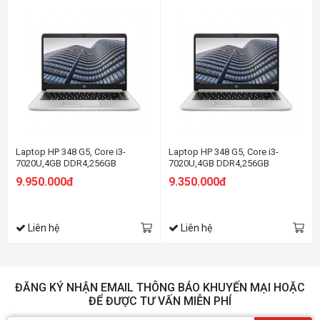
Laptop HP 348 G5, Core i3-
Laptop HP 348 G5, Core i3-
7020U,4GB DDR4,256GB
7020U,4GB DDR4,256GB
SSD,Intel HD
SSD,Intel HD Graphics,14"HD
9.950.000đ
9.350.000đ
Graphics,14"HD,WIN10SL_7XJ62PA
Liên hệ
Liên hệ
ĐĂNG KÝ NHẬN EMAIL THÔNG BÁO KHUYẾN MẠI HOẶC
ĐỂ ĐƯỢC TƯ VẤN MIỄN PHÍ