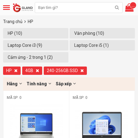
...
Trang chủ
HP
HP (10)
Văn phòng (10)
Laptop Core i3 (9)
Laptop Core i5 (1)
Cảm ứng - 2 trong 1 (2)
HP
4GB
240-256GB SSD
Hãng
Tính năng
Sắp xếp
MÃ SP: 0
MÃ SP: 0