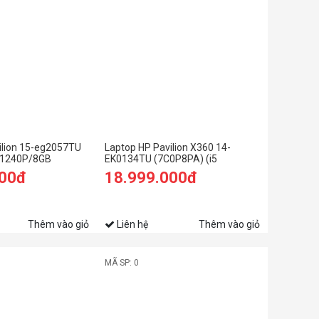
ilion 15-eg2057TU
Laptop HP Pavilion X360 14-
5-1240P/8GB
EK0134TU (7C0P8PA) (i5
SD/15.6
1235U/8GB RAM/512GB SSD/14
000đ
18.999.000đ
c)
FHD Cảm ứng/Bút/Win11/Vàng)
Thêm vào giỏ
Liên hệ
Thêm vào giỏ
MÃ SP: 0