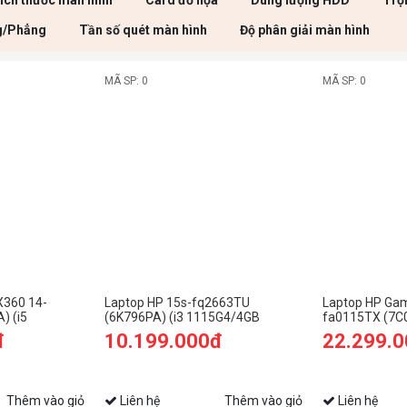
ích thước màn hình
Card đồ họa
Dung lượng HDD
Trọ
g/Phẳng
Tần số quét màn hình
Độ phân giải màn hình
MÃ SP: 0
MÃ SP: 0
X360 14-
Laptop HP 15s-fq2663TU
Laptop HP Gam
) (i5
(6K796PA) (i3 1115G4/4GB
fa0115TX (7C0
12GB SSD/14
RAM/256GB SSD/15.6
12500H/8GB 
đ
10.199.000đ
22.299.
Win11/Vàng)
HD/Win11/Bạc)
SSD/15.6 FHD
4Gb/Win11/Đe
Thêm vào giỏ
Liên hệ
Thêm vào giỏ
Liên hệ