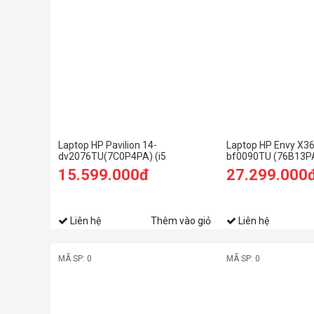
Laptop HP Pavilion 14-
Laptop HP Envy X36
dv2076TU(7C0P4PA) (i5
bf0090TU (76B13PA
1235U/8GB RAM/256GB SSD/14
1250U/16GB RAM/
15.599.000đ
27.299.000
FHD/Win11/Vàng)
SSD/13.3 QHD Cảm
ứng/Bút/Win11/Xa
Liên hệ
Thêm vào giỏ
Liên hệ
MÃ SP: 0
MÃ SP: 0