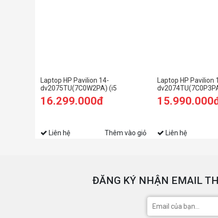
Laptop HP Pavilion 14-
Laptop HP Pavilion 
dv2075TU(7C0W2PA) (i5
dv2074TU(7C0P3PA)
1235U/8GB RAM/512GB SSD/14
1235U/8GB RAM/5
16.299.000đ
15.990.000
FHD/Win11/Bạc)
FHD/Win11/Vàng)
Liên hệ
Thêm vào giỏ
Liên hệ
ĐĂNG KÝ NHẬN EMAIL TH