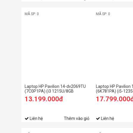
MÃ SP: 0
MÃ SP: 0
Laptop HP Pavilion 14-dv2069TU
Laptop HP Pavilion
(7C0P1PA) (i3 1215U/8GB
(6K781PA) (i5-123
RAM/256GB SSD/14
RAM/512GB SSD/1
13.199.000đ
17.799.000
FHD/Win11/Vàng)
FHD/MX550 2Gb/Wi
Liên hệ
Thêm vào giỏ
Liên hệ