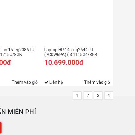
ilion 15-eg2086TU
Laptop HP 14s-dq2644TU
3 1215U/8GB
(7C0W6PA) (i3 1115G4/8GB
SD/15.6
RAM/256GB SSD/14
000đ
10.699.000đ
ng)
FHD/Win11/Bạc)
Thêm vào giỏ
Liên hệ
Thêm vào giỏ
1
2
3
4
N MIỄN PHÍ