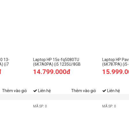
0 13-
Laptop HP 15s-fq5080TU
Laptop HP Pav
) (i7
(6K7A0PA) (i5 1235U/8GB
(6K787PA) (i
512GB
RAM/256GB SSD/15.6
RAM/512GB S
đ
14.799.000đ
15.999.
FHD/Win11/Bạc)
FHD/Win11/Bạ
nh)
Thêm vào giỏ
Liên hệ
Thêm vào giỏ
Liên hệ
MÃ SP: 0
MÃ SP: 0