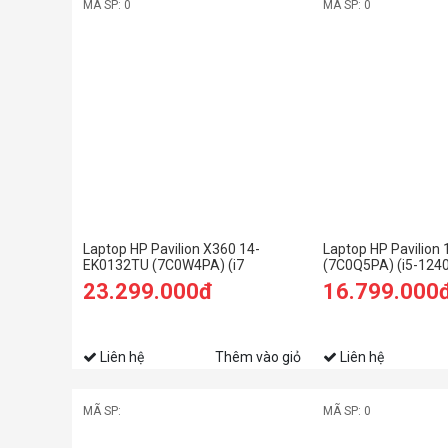
MÃ SP: 0
MÃ SP: 0
Laptop HP Pavilion X360 14-
Laptop HP Pavilion
EK0132TU (7C0W4PA) (i7
(7C0Q5PA) (i5-124
1255U/16GB RAM/512GB SSD/14
RAM/512GB SSD/1
23.299.000đ
16.799.000
FHD Cảm ứng/Bút/Win11/Vàng)
FHD/Win11/Vàng)
Liên hệ
Thêm vào giỏ
Liên hệ
MÃ SP:
MÃ SP: 0