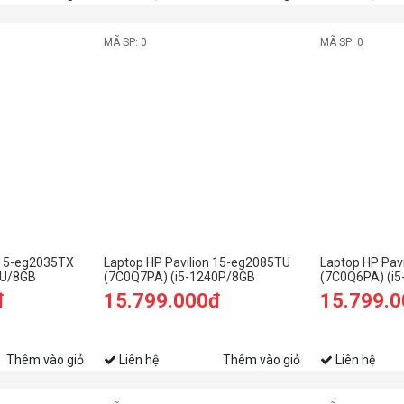
MÃ SP: 0
MÃ SP: 0
 15-eg2035TX
Laptop HP Pavilion 15-eg2085TU
Laptop HP Pav
5U/8GB
(7C0Q7PA) (i5-1240P/8GB
(7C0Q6PA) (i
5.6
RAM/256GB SSD/15.6
RAM/256GB S
đ
15.799.000đ
15.799.
n11/Vàng)
FHD/Win11/Bạc)
FHD/Win11/Và
Thêm vào giỏ
Liên hệ
Thêm vào giỏ
Liên hệ