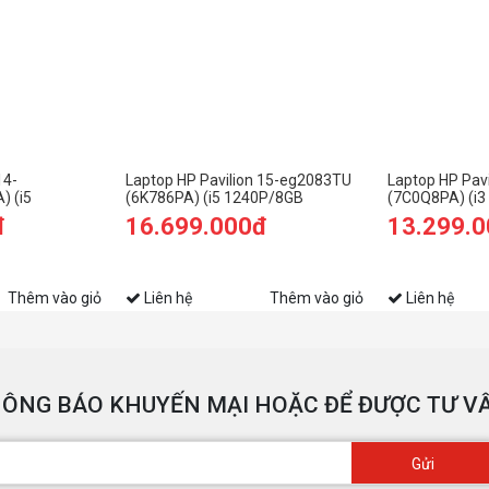
14-
Laptop HP Pavilion 15-eg2083TU
Laptop HP Pav
 (i5
(6K786PA) (i5 1240P/8GB
(7C0Q8PA) (i
12GB SSD/14
RAM/512GB SSD/15.6
RAM/256GB S
đ
16.699.000đ
13.299.
FHD/Win11/Bạc)
FHD/Win11/Và
Thêm vào giỏ
Liên hệ
Thêm vào giỏ
Liên hệ
ÔNG BÁO KHUYẾN MẠI HOẶC ĐỂ ĐƯỢC TƯ VẤ
Gửi