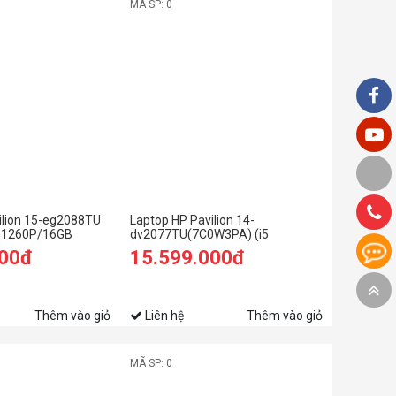
MÃ SP: 0
ilion 15-eg2088TU
Laptop HP Pavilion 14-
7-1260P/16GB
dv2077TU(7C0W3PA) (i5
SD/15.6
1235U/8GB RAM/256GB SSD/14
000đ
15.599.000đ
ng)
FHD/Win11/Bạc)
Thêm vào giỏ
Liên hệ
Thêm vào giỏ
MÃ SP: 0