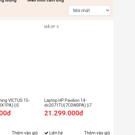
ng lượng
Màn hình cảm ứng
MÃ SP: 0
ing VICTUS 15-
Laptop HP Pavilion 14-
X1PA) (i5
dv2071TU(7C0W0PA) (i7
RAM/512GB
1255U/16GB RAM/512GB SSD/14
000đ
21.299.000đ
 144Hz/GTX 3050
FHD/Win11/Bạc)
n)
Thêm vào giỏ
Liên hệ
Thêm vào giỏ