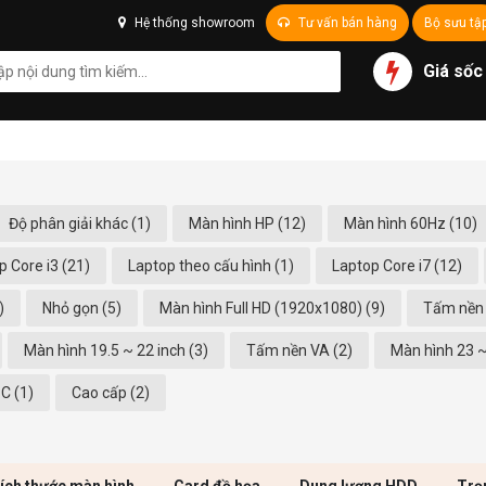
Hệ thống showroom
Tư vấn bán hàng
Bộ sưu tậ
Giá sốc
Độ phân giải khác (1)
Màn hình HP (12)
Màn hình 60Hz (10)
p Core i3 (21)
Laptop theo cấu hình (1)
Laptop Core i7 (12)
)
Nhỏ gọn (5)
Màn hình Full HD (1920x1080) (9)
Tấm nền 
Màn hình 19.5 ~ 22 inch (3)
Tấm nền VA (2)
Màn hình 23 ~
PC (1)
Cao cấp (2)