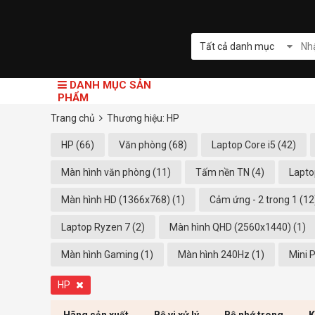
Tất cả danh mục
DANH MỤC SẢN
PHẨM
Trang chủ
Thương hiệu: HP
HP (66)
Văn phòng (68)
Laptop Core i5 (42)
Màn hình văn phòng (11)
Tấm nền TN (4)
Lapto
Màn hình HD (1366x768) (1)
Cảm ứng - 2 trong 1 (12
Laptop Ryzen 7 (2)
Màn hình QHD (2560x1440) (1)
Màn hình Gaming (1)
Màn hình 240Hz (1)
Mini 
HP