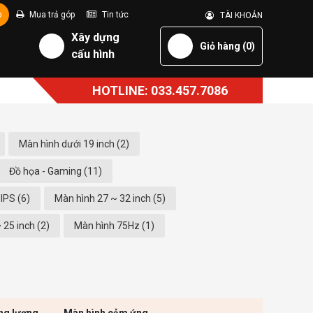
p
Mua trả góp
Tin tức
TÀI KHOẢN
Xây dựng
Giỏ hàng (
0
)
cấu hình
HOTLINE: 033.457.7086
Màn hình dưới 19 inch (2)
Đồ họa - Gaming (11)
IPS (6)
Màn hình 27 ~ 32 inch (5)
 25 inch (2)
Màn hình 75Hz (1)