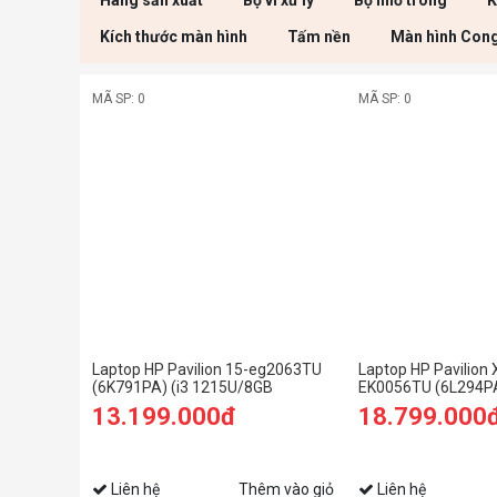
Hãng sản xuất
Bộ vi xử lý
Bộ nhớ trong
K
Kích thước màn hình
Tấm nền
Màn hình Con
MÃ SP: 0
MÃ SP: 0
Laptop HP Pavilion 15-eg2063TU
Laptop HP Pavilion 
(6K791PA) (i3 1215U/8GB
EK0056TU (6L294PA
RAM/256GB SSD/15.6
1235U/8GB RAM/5
13.199.000đ
18.799.000
FHD/Win11/Bạc)
FHD Cảm ứng/Bút/
Liên hệ
Thêm vào giỏ
Liên hệ