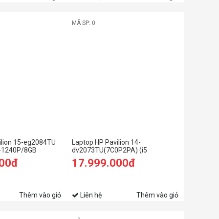
MÃ SP: 0
ilion 15-eg2084TU
Laptop HP Pavilion 14-
5-1240P/8GB
dv2073TU(7C0P2PA) (i5
SD/15.6
1235U/16GB RAM/512GB SSD/14
000đ
17.999.000đ
ng)
FHD/Win11/Vàng)
Thêm vào giỏ
Liên hệ
Thêm vào giỏ