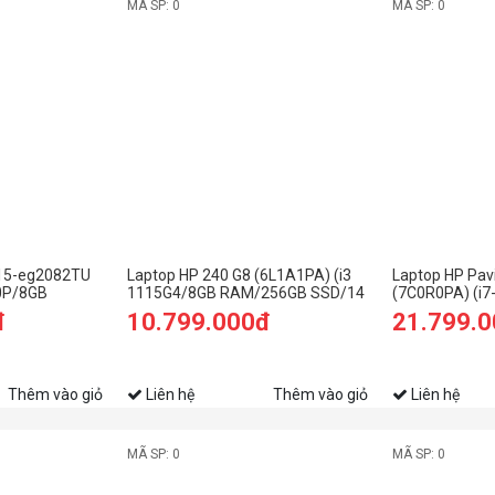
MÃ SP: 0
MÃ SP: 0
 15-eg2082TU
Laptop HP 240 G8 (6L1A1PA) (i3
Laptop HP Pav
0P/8GB
1115G4/8GB RAM/256GB SSD/14
(7C0R0PA) (i
5.6
FHD/Win11/Bạc)
RAM/512GB S
đ
10.799.000đ
21.799.
FHD/Win11/Và
Thêm vào giỏ
Liên hệ
Thêm vào giỏ
Liên hệ
MÃ SP: 0
MÃ SP: 0