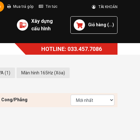
p
Mua trả góp
Tin tức
TÀI KHOẢN
Xây dựng
Giỏ hàng (
...
)
cấu hình
HOTLINE: 033.457.7086
A (1)
Màn hình 165Hz (Xóa)
h Cong/Phẳng