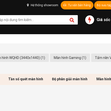
Hệ thống showroom
Tư vấn bán hàng
Bộ sưu tậ
Giá sốc
 hình WQHD (3440x1440) (1)
Màn hình Gaming (1)
Tấm nền V
Tần số quét màn hình
Độ phân giải màn hình
Màn hìn