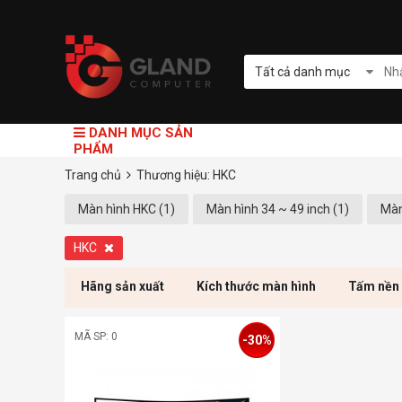
Tất cả danh mục
DANH MỤC SẢN
PHẨM
Trang chủ
Thương hiệu: HKC
Màn hình HKC (1)
Màn hình 34 ~ 49 inch (1)
Màn
HKC
Hãng sản xuất
Kích thước màn hình
Tấm nền
MÃ SP: 0
-30%