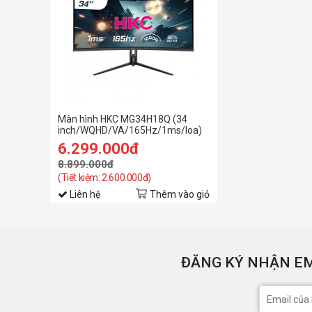
Màn hình HKC MG34H18Q (34
inch/WQHD/VA/165Hz/1ms/loa)
6.299.000đ
8.899.000đ
(Tiết kiệm: 2.600.000đ)
Liên hệ
Thêm vào giỏ
ĐĂNG KÝ NHẬN EM