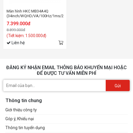
Màn hình HKC MB34A4Q
(34inch/WQHD/VA/100Hz/1ms/250nits/HDMI+DP+Audio/Cong)
7.399.000đ
8.899.000đ
(Tiết kiệm: 1.500.000đ)
Liên hệ
ĐĂNG KÝ NHẬN EMAIL THÔNG BÁO KHUYẾN MẠI HOẶC
ĐỂ ĐƯỢC TƯ VẤN MIỄN PHÍ
Gửi
Thông tin chung
Giới thiệu công ty
Góp ý, Khiếu nại
Thông tin tuyển dụng