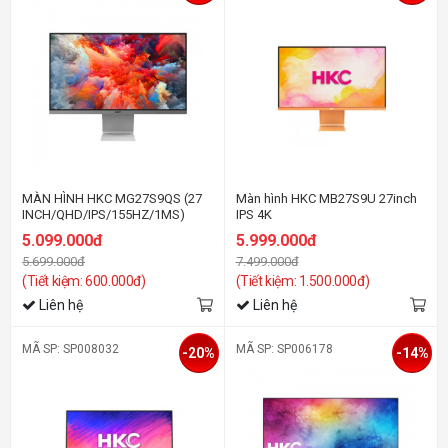
MÀN HÌNH HKC MG27S9QS (27
Màn hình HKC MB27S9U 27inch
INCH/QHD/IPS/155HZ/1MS)
IPS 4K
5.099.000đ
5.999.000đ
5.699.000đ
7.499.000đ
(Tiết kiệm: 600.000đ)
(Tiết kiệm: 1.500.000đ)
Liên hệ
Liên hệ
MÃ SP: SP008032
MÃ SP: SP006178
-20%
-14%