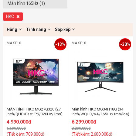
(1920x1080) (1)
Màn hình 165Hz (1)
HKC
Hãng
Tính năng
Sắp xếp
MÃ SP: 0
MÃ SP: 0
-13%
-30%
MÀN HÌNH HKC MG27Q320 (27
Màn hình HKC MG34H18Q (34
inch/QHD/Fast IPS/320Hz/1ms)
inch/WQHD/VA/165Hz/1ms/loa)
4.990.000đ
6.299.000đ
5.699.000đ
8.899.000đ
(Tiết kiệm: 709.000đ)
(Tiết kiệm: 2.600.000đ)