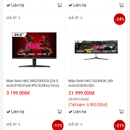
Liên hệ
Liên hệ
MÃ SP: 0
MÃ SP: 0
-24%
Màn hình HKC MG25H320 (24.5
Màn hình HKC GS49UK (49
inch/FHD/Fast IPS/320Hz/1ms)
inch/DQHD/QD-
OLED/240Hz/0.03ms/cong)
3.199.000đ
21.999.000đ
28.899.000đ
(Tiết kiệm: 6.900.000đ)
Liên hệ
Liên hệ
MÃ SP: 0
MÃ SP: 0
-11%
-21%