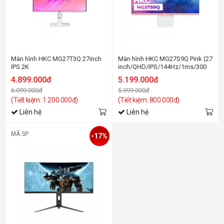
Màn hình HKC MG27T3Q 27inch
Màn hình HKC MG27S9Q Pink (27
IPS 2K
inch/QHD/IPS/144Hz/1ms/300
nits/HDMI+DP/Hồng)
4.899.000đ
5.199.000đ
6.099.000đ
5.999.000đ
(Tiết kiệm: 1.200.000đ)
(Tiết kiệm: 800.000đ)
Liên hệ
Liên hệ
MÃ SP:
-17%