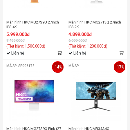
Màn hình HKC MB27S9U 27inch
Màn hình HKC MG27T3Q 27inch
IPS 4K
IPS 2K
5.999.000đ
4.899.000đ
7.499.000đ
6.099.000đ
(Tiết kiệm: 1.500.000đ)
(Tiết kiệm: 1.200.000đ)
Liên hệ
Liên hệ
MÃ SP: SP006178
MÃ SP:
-14%
-17%
Màn hình HKC MG27S9Q Pink (27
Màn hình HKC MB34A4Q