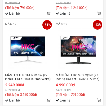
2.590.000đ
2.590.000đ
(Tiết kiệm: 791.000đ)
(Tiết kiệm: 1.241.000đ)
Liên hệ
Liên hệ
MÃ SP: 0
MÃ SP: 0
-61%
-13%
MÀN HÌNH HKC MB27V7-W (27
MÀN HÌNH HKC MG27Q320 (27
inch/FHD/IPS/100Hz/5ms/White)
inch/QHD/Fast IPS/320Hz/1ms)
2.249.000đ
4.990.000đ
5.699.000đ
5.699.000đ
(Tiết kiệm: 3.450.000đ)
(Tiết kiệm: 709.000đ)
Liên hệ
Liên hệ