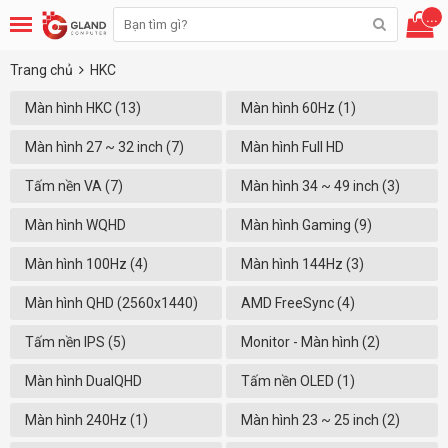
...
Trang chủ
HKC
Màn hình HKC (13)
Màn hình 60Hz (1)
Màn hình 27 ~ 32 inch (7)
Màn hình Full HD
(1920x1080) (5)
Tấm nền VA (7)
Màn hình 34 ~ 49 inch (3)
Màn hình WQHD
Màn hình Gaming (9)
(3440x1440) (2)
Màn hình 100Hz (4)
Màn hình 144Hz (3)
Màn hình QHD (2560x1440)
AMD FreeSync (4)
(5)
Tấm nền IPS (5)
Monitor - Màn hình (2)
Màn hình DualQHD
Tấm nền OLED (1)
(5120x1440) (1)
Màn hình 240Hz (1)
Màn hình 23 ~ 25 inch (2)