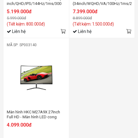
inch/QHD/IPS/144Hz/1ms/300
(34inch/WQHD/VA/100Hz/1ms/250n
nits/HDMI+DP/Hồng)
5.199.000đ
7.399.000đ
5.999.000đ
8.899.000đ
(Tiết kiệm: 800.000đ)
(Tiết kiệm: 1.500.000đ)
Liên hệ
Liên hệ
MÃ SP: SP003140
Màn hình HKC M27A9X 27Inch
Full HD - Màn hình LED cong
4.099.000đ