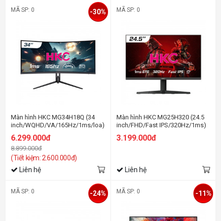
MÃ SP: 0
MÃ SP: 0
-30%
Màn hình HKC MG34H18Q (34
Màn hình HKC MG25H320 (24.5
inch/WQHD/VA/165Hz/1ms/loa)
inch/FHD/Fast IPS/320Hz/1ms)
6.299.000đ
3.199.000đ
8.899.000đ
(Tiết kiệm: 2.600.000đ)
Liên hệ
Liên hệ
MÃ SP: 0
MÃ SP: 0
-24%
-11%