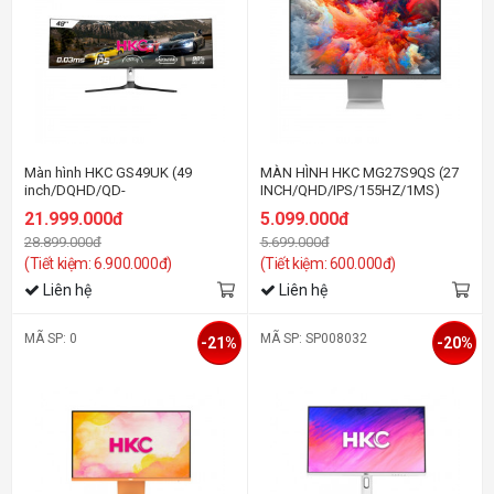
Màn hình HKC GS49UK (49
MÀN HÌNH HKC MG27S9QS (27
inch/DQHD/QD-
INCH/QHD/IPS/155HZ/1MS)
OLED/240Hz/0.03ms/cong)
21.999.000đ
5.099.000đ
28.899.000đ
5.699.000đ
(Tiết kiệm: 6.900.000đ)
(Tiết kiệm: 600.000đ)
Liên hệ
Liên hệ
MÃ SP: 0
MÃ SP: SP008032
-21%
-20%