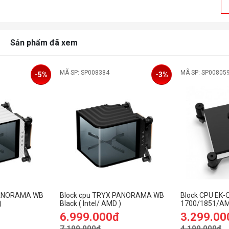
Sản phẩm đã xem
MÃ SP: SP008384
MÃ SP: SP00805
-5%
-3%
PANORAMA WB
Block cpu TRYX PANORAMA WB
Block CPU EK-
)
Black ( Intel/ AMD )
1700/1851/AM5
6.999.000đ
3.299.00
7.199.000đ
4.199.000đ