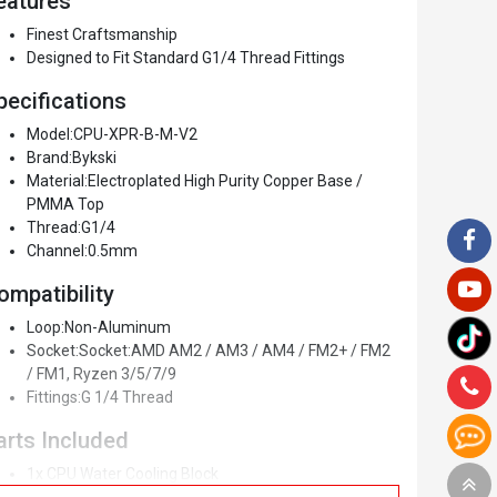
eatures
Finest Craftsmanship
Designed to Fit Standard G1/4 Thread Fittings
pecifications
Model:CPU-XPR-B-M-V2
Brand:Bykski
Material:Electroplated High Purity Copper Base /
PMMA Top
Thread:G1/4
Channel:0.5mm
ompatibility
Loop:Non-Aluminum
Socket:Socket:AMD AM2 / AM3 / AM4 / FM2+ / FM2
/ FM1, Ryzen 3/5/7/9
Fittings:G 1/4 Thread
arts Included
1x CPU Water Cooling Block