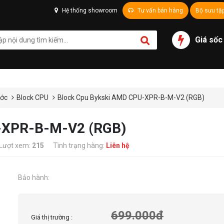
Hệ thống showroom
Tư vấn bán hàng
Bộ sưu tậ
Giá sốc
ước
Block CPU
Block Cpu Bykski AMD CPU-XPR-B-M-V2 (RGB)
-XPR-B-M-V2 (RGB)
Lượt xem:
215
Tình trạng hàng:
Liên hệ
Bảo hành:
699.000đ
Giá thị trường :