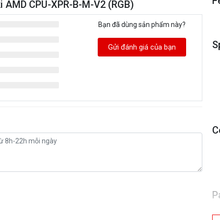
F
ski AMD CPU-XPR-B-M-V2 (RGB)
Bạn đã dùng sản phẩm này?
S
Gửi đánh giá của bạn
C
P