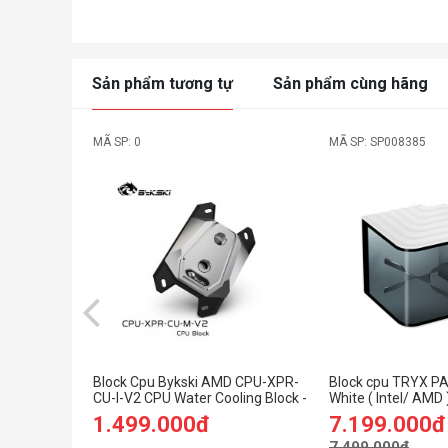
Sản phẩm tương tự
Sản phẩm cùng hãng
MÃ SP: 0
MÃ SP: SP008385
Block Cpu Bykski AMD CPU-XPR-
Block cpu TRYX 
CU-I-V2 CPU Water Cooling Block -
White ( Intel/ AMD 
Full Metal
1.499.000đ
7.199.000đ
7.499.000đ