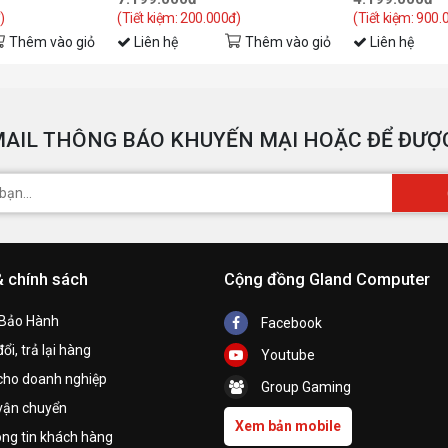
)
(Tiết kiệm: 200.000đ)
(Tiết kiệm: 900.
Thêm vào giỏ
Liên hệ
Thêm vào giỏ
Liên hệ
AIL THÔNG BÁO KHUYẾN MẠI HOẶC ĐỂ ĐƯỢC
& chính sách
Cộng đồng Gland Computer
 Bảo Hành
Facebook
ổi, trả lại hàng
Youtube
cho doanh nghiệp
Group Gaming
vận chuyển
Xem bản mobile
ng tin khách hàng