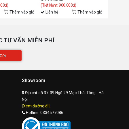
000đ)
(Tiết kiệm: 900.000đ)
(Tiết kiệm: 
Thêm vào giỏ
Liên hệ
Thêm vào giỏ
Liên hệ
 TƯ VẤN MIỄN PHÍ
Gửi
Showroom
Địa chỉ:
số 37-39 Ngõ 29 Mạc Thái Tông - Hà
Nội.
[Xem đường đi]
Hotline:
0334577086