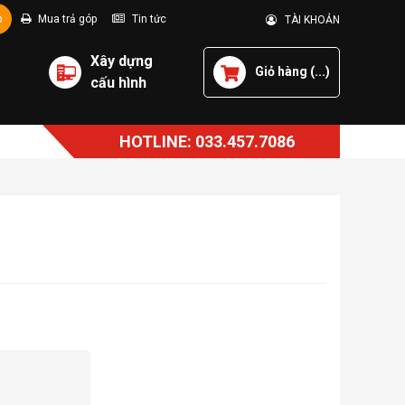
p
Mua trả góp
Tin tức
TÀI KHOẢN
Xây dựng
Giỏ hàng (
...
)
cấu hình
HOTLINE: 033.457.7086