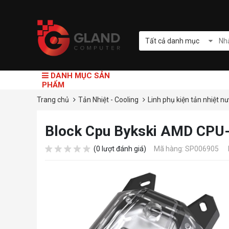
Tất cả danh mục
DANH MỤC SẢN
PHẨM
Trang chủ
Tản Nhiệt - Cooling
Linh phụ kiện tản nhiệt n
Block Cpu Bykski AMD CPU
(0 lượt đánh giá)
Mã hàng: SP006905