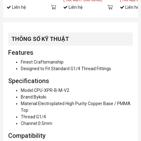
Liên hệ
Liên hệ
Liên hệ
THÔNG SỐ KỸ THUẬT
Features
Finest Craftsmanship
Designed to Fit Standard G1/4 Thread Fittings
Specifications
Model:CPU-XPR-B-M-V2
Brand:Bykski
Material:Electroplated High Purity Copper Base / PMMA
Top
Thread:G1/4
Channel:0.5mm
Compatibility