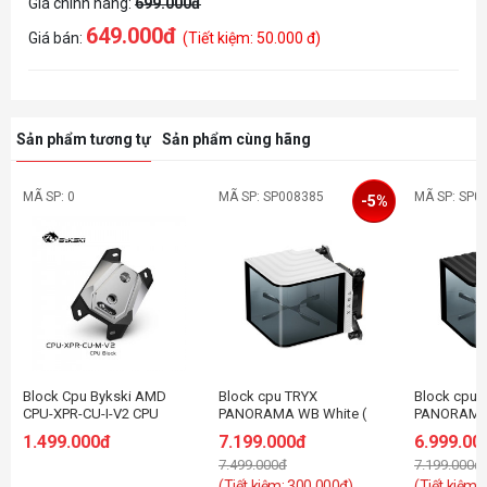
Giá chính hãng:
699.000đ
649.000đ
Giá bán:
(Tiết kiệm: 50.000 đ)
Sản phẩm tương tự
Sản phẩm cùng hãng
MÃ SP: 0
MÃ SP: SP008385
MÃ SP: SP0
-5%
Block Cpu Bykski AMD
Block cpu TRYX
Block cpu 
CPU-XPR-CU-I-V2 CPU
PANORAMA WB White (
PANORAMA 
Water Cooling Block - Full
Intel/ AMD )
Intel/ AMD 
1.499.000đ
7.199.000đ
6.999.00
Metal
7.499.000đ
7.199.000đ
(Tiết kiệm: 300.000đ)
(Tiết kiệm: