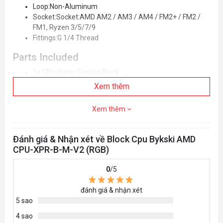
Loop:Non-Aluminum
Socket:Socket:AMD AM2 / AM3 / AM4 / FM2+ / FM2 /
FM1, Ryzen 3/5/7/9
Fittings:G 1/4 Thread
Parts Included
1x CPU Water Cooling Block
1x Mounting Hardware
Xem thêm
5v Addressable RGB LED (RBW)
Xem thêm
Đánh giá & Nhận xét về Block Cpu Bykski AMD
CPU-XPR-B-M-V2 (RGB)
0
/5
đánh giá & nhận xét
5 sao
4 sao