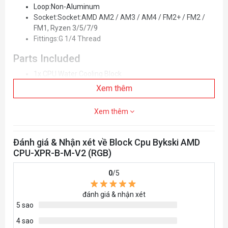
Loop:Non-Aluminum
Socket:Socket:AMD AM2 / AM3 / AM4 / FM2+ / FM2 /
FM1, Ryzen 3/5/7/9
Fittings:G 1/4 Thread
Parts Included
1x CPU Water Cooling Block
1x Mounting Hardware
Xem thêm
5v Addressable RGB LED (RBW)
Xem thêm
Đánh giá & Nhận xét về Block Cpu Bykski AMD
CPU-XPR-B-M-V2 (RGB)
0
/5
đánh giá & nhận xét
5 sao
4 sao