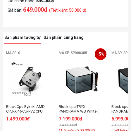
Giá chính hãng:
699.000đ
649.000đ
Giá bán:
(Tiết kiệm: 50.000 đ)
Sản phẩm tương tự
Sản phẩm cùng hãng
MÃ SP: 0
MÃ SP: SP008385
MÃ SP: SP0
-5%
Block Cpu Bykski AMD
Block cpu TRYX
Block cpu 
CPU-XPR-CU-I-V2 CPU
PANORAMA WB White (
PANORAMA 
Water Cooling Block - Full
Intel/ AMD )
Intel/ AMD 
1.499.000đ
7.199.000đ
6.999.00
Metal
7.499.000đ
7.199.000đ
(Tiết kiệm: 300.000đ)
(Tiết kiệm: