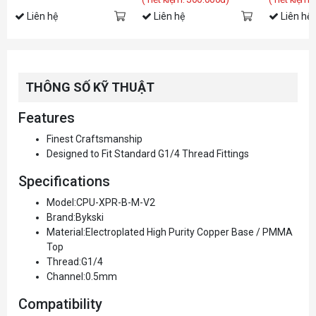
Liên hệ
Liên hệ
Liên hệ
THÔNG SỐ KỸ THUẬT
Features
Finest Craftsmanship
Designed to Fit Standard G1/4 Thread Fittings
Specifications
Model:CPU-XPR-B-M-V2
Brand:Bykski
Material:Electroplated High Purity Copper Base / PMMA
Top
Thread:G1/4
Channel:0.5mm
Compatibility