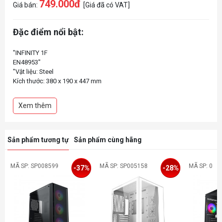
749.000đ
Giá bán:
[Giá đã có VAT]
Đặc điểm nổi bật:
"INFINITY 1F
EN48953"
"Vật liệu: Steel
Kích thước: 380 x 190 x 447 mm
Hỗ trợ: 2.5 "" x 1 / 3.5"" x 1
Khe mở rộng: 7 slots
Xem thêm
Hỗ trợ Mainboard: ATX, Micro-ATX, ITX
Cổng kết nối: USB3.0 x 1 - USB2.0 x2 - Audio in/out x 1 (HD Audio)
Hỗ trợ tản nhiệt CPU 160mm
Hỗ trợ VGA 310mm
Sản phẩm tương tự
Sản phẩm cùng hãng
KÍNH CƯỜNG LỰC (HÔNG TRÁI)
MÃ SP: SP008599
MÃ SP: SP005158
MÃ SP: 0
-37%
-28%
"
"FAN HỆ THỐNG - Trước: 120mm x 3 (lắp sẵn 1)
Sau: 120mm fan x 1 (tùy chọn)