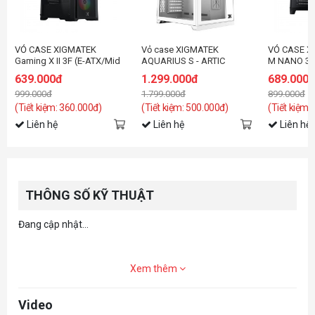
VỎ CASE XIGMATEK
Vỏ case XIGMATEK
VỎ CASE X
Gaming X II 3F (E-ATX/Mid
AQUARIUS S - ARTIC
M NANO 3G
Tower/Màu Đen/3FAN)
(EN46515)
đen/3fan)
639.000đ
1.299.000đ
689.000
999.000đ
1.799.000đ
899.000đ
(Tiết kiệm: 360.000đ)
(Tiết kiệm: 500.000đ)
(Tiết kiệm:
Liên hệ
Liên hệ
Liên hệ
THÔNG SỐ KỸ THUẬT
Đang cập nhật...
Xem thêm
Video