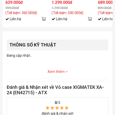
639.000đ
1.299.000đ
689.000
999.000đ
1.799.000đ
899.000đ
(Tiết kiệm: 360.000đ)
(Tiết kiệm: 500.000đ)
(Tiết kiệm:
Liên hệ
Liên hệ
Liên hệ
THÔNG SỐ KỸ THUẬT
Đang cập nhật...
Xem thêm
Đánh giá & Nhận xét về Vỏ case XIGMATEK XA-
24 (EN42715) - ATX
0
/5
đánh giá & nhận xét