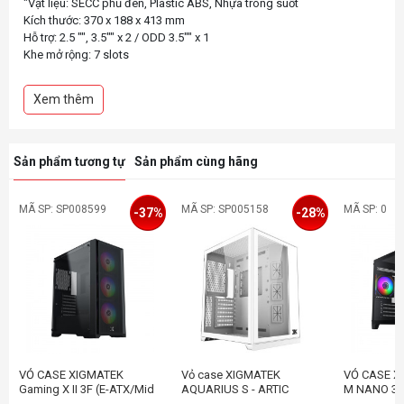
"Vật liệu: SECC phủ đen, Plastic ABS, Nhựa trong suốt
Kích thước: 370 x 188 x 413 mm
Hỗ trợ: 2.5 "", 3.5"" x 2 / ODD 3.5"" x 1
Khe mở rộng: 7 slots
Hỗ trợ Mainboard: ATX, Micro-ATX, ITX
Cổng kết nối: USB1.1 x2 - Audio in/out x 1 (HD Audio)
Xem thêm
Hỗ trợ tản nhiệt CPU 155mm
Sản phẩm tương tự
Sản phẩm cùng hãng
MÃ SP: SP008599
MÃ SP: SP005158
MÃ SP: 0
-37%
-28%
VỎ CASE XIGMATEK
Vỏ case XIGMATEK
VỎ CASE X
Gaming X II 3F (E-ATX/Mid
AQUARIUS S - ARTIC
M NANO 3G
Tower/Màu Đen/3FAN)
(EN46515)
đen/3fan)