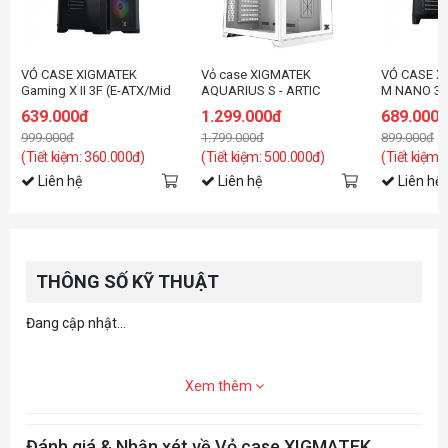
VỎ CASE XIGMATEK
Vỏ case XIGMATEK
VỎ CASE X
Gaming X II 3F (E-ATX/Mid
AQUARIUS S - ARTIC
M NANO 3G
Tower/Màu Đen/3FAN)
(EN46515)
đen/3fan)
639.000đ
1.299.000đ
689.000
999.000đ
1.799.000đ
899.000đ
(Tiết kiệm: 360.000đ)
(Tiết kiệm: 500.000đ)
(Tiết kiệm:
Liên hệ
Liên hệ
Liên hệ
THÔNG SỐ KỸ THUẬT
Đang cập nhật...
Xem thêm
Đánh giá & Nhận xét về Vỏ case XIGMATEK