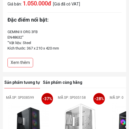
1.050.000đ
Giá bán:
[Giá đã có VAT]
Đặc điểm nổi bật:
GEMINI II ORG 3FB
EN48632"
"Vật liệu: Steel
Kích thước: 367 x 210 x 420 mm
Hỗ trợ: 2.5 "" x 2 / 3.5"" x 2
Khe mở rộng: 4 slots
Xem thêm
Hỗ trợ Mainboard: Micro-ATX, ITX
Cổng kết nối: USB3.0 x 1 - USB2.0 x1 - Audio in/out x 1 (HD Audio)
Hỗ trợ tản nhiệt CPU 160mm
Hỗ trợ VGA 320mm
Sản phẩm tương tự
Sản phẩm cùng hãng
MẶT HÔNG KÍNH CƯỜNG LỰC
DẢI LED RGB MẶT TRƯỚC"
MÃ SP: SP008599
MÃ SP: SP005158
MÃ SP: 0
-37%
-28%
"FAN HỆ THỐNG - Trước: 120mm x 3 (lắp sẵn)
Sau: 120mm fan x 1 (tùy chọn)