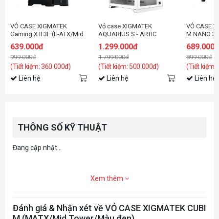
VỎ CASE XIGMATEK
Vỏ case XIGMATEK
VỎ CASE X
Gaming X II 3F (E-ATX/Mid
AQUARIUS S - ARTIC
M NANO 3G
Tower/Màu Đen/3FAN)
(EN46515)
đen/3fan)
639.000đ
1.299.000đ
689.000
999.000đ
1.799.000đ
899.000đ
(Tiết kiệm: 360.000đ)
(Tiết kiệm: 500.000đ)
(Tiết kiệm:
Liên hệ
Liên hệ
Liên hệ
THÔNG SỐ KỸ THUẬT
Đang cập nhật...
Xem thêm
Đánh giá & Nhận xét về VỎ CASE XIGMATEK CUBI
M (MATX/Mid Tower/Màu đen)