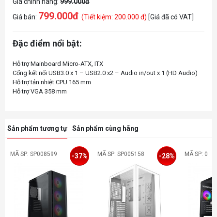
Giá chính hãng:
999.000đ
799.000đ
Giá bán:
(Tiết kiệm: 200.000 đ)
[Giá đã có VAT]
Đặc điểm nổi bật:
Hỗ trợ Mainboard Micro-ATX, ITX
Cổng kết nối USB3.0 x 1 – USB2.0 x2 – Audio in/out x 1 (HD Audio)
Hỗ trợ tản nhiệt CPU 165 mm
Sản phẩm tương tự
Sản phẩm cùng hãng
MÃ SP: SP008599
MÃ SP: SP005158
MÃ SP: 0
-37%
-28%