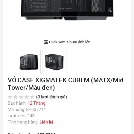
Click xem album ảnh lớn
VỎ CASE XIGMATEK CUBI M (MATX/Mid
Tower/Màu đen)
(0 lượt đánh giá)
Bảo hành:
12 Tháng
Mã hàng: SP007714
Lượt xem:
143
Tình trạng hàng:
Liên hệ