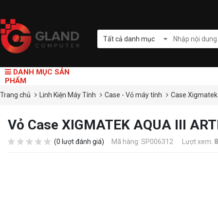
Tất cả danh mục
DANH MỤC SẢN
PHẨM
Trang chủ
Linh Kiện Máy Tính
Case - Vỏ máy tính
Case Xigmate
Vỏ Case XIGMATEK AQUA III AR
(0 lượt đánh giá)
Mã hàng: SP006312
Lượt xem:
8