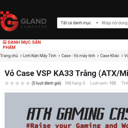
Tất cả danh mục
DANH MỤC SẢN
PHẨM
Trang chủ
Linh Kiện Máy Tính
Case - Vỏ máy tính
Case Khác
V
Vỏ Case VSP KA33 Trắng (ATX/M
(0 lượt đánh giá)
Mã hàng: 0
Lượt xem:
102
Tìn