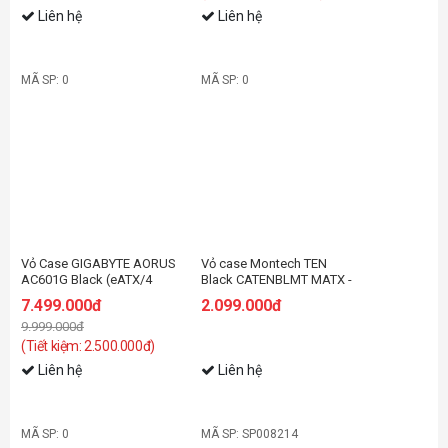
Liên hệ
Liên hệ
MÃ SP: 0
MÃ SP: 0
-26%
Vỏ Case GIGABYTE AORUS
Vỏ case Montech TEN
AC601G Black (eATX/4
Black CATENBLMT MATX -
Fan)
White
7.499.000đ
2.099.000đ
9.999.000đ
(Tiết kiệm: 2.500.000đ)
Liên hệ
Liên hệ
MÃ SP: 0
MÃ SP: SP008214
-11%