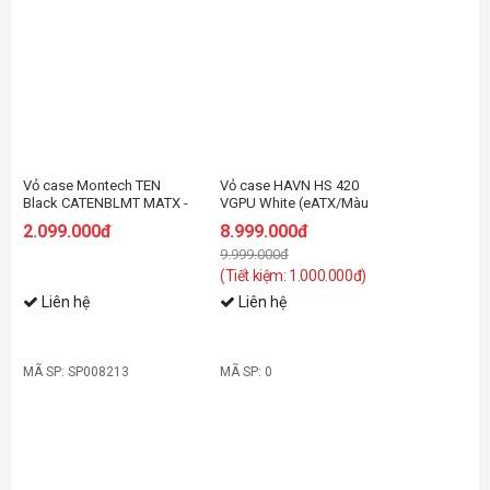
Vỏ case Montech TEN
Vỏ case HAVN HS 420
Black CATENBLMT MATX -
VGPU White (eATX/Màu
Black
Trắng)
2.099.000đ
8.999.000đ
9.999.000đ
(Tiết kiệm: 1.000.000đ)
Liên hệ
Liên hệ
MÃ SP: SP008213
MÃ SP: 0
-11%