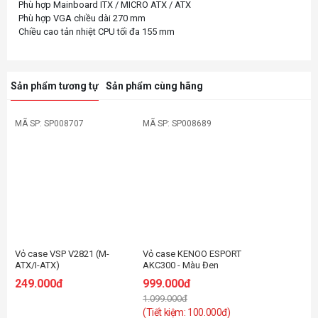
Phù hợp Mainboard ITX / MICRO ATX / ATX
Phù hợp VGA chiều dài 270 mm
Sản phẩm tương tự
Sản phẩm cùng hãng
MÃ SP: SP008707
MÃ SP: SP008689
-10%
Vỏ case VSP V2821 (M-
Vỏ case KENOO ESPORT
ATX/I-ATX)
AKC300 - Màu Đen
249.000đ
999.000đ
1.099.000đ
(Tiết kiệm: 100.000đ)