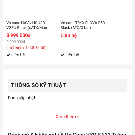
Vỏ case HAVN HS 420
Vỏ case TRYX FLOVA F50
VGPU Black (eATX/Màu
Black (ATX/0 fan)
đen)
8.999.000đ
Liên hệ
9.999.000đ
(Tiết kiệm: 1.000.000đ)
Liên hệ
Liên hệ
THÔNG SỐ KỸ THUẬT
Đang cập nhật...
Xem thêm
Đánh giá & Nhận xét về Vỏ Case VSP KA33 Trắng