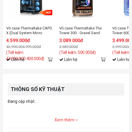
Vỏ case Thermaltake CAPO
Vỏ case Thermaltake The
Vỏ case Th
X (Dual System Micro
Tower 300 - Gravel Sand
Tower 600 
Chassis)
Edition (mATX/2 Fan)
Blue Editio
4.599.000đ
3.089.000đ
3.499.00
Tower/2 Fa
43.990.004.999.000đ
3.589.000đ
3.999.000đ
(Tiết kiệm:
(Tiết kiệm: 500.000đ)
(Tiết kiệm:
43.990.000.400.000đ)
Liên hệ
Liên hệ
Liên hệ
THÔNG SỐ KỸ THUẬT
Đang cập nhật...
Xem thêm