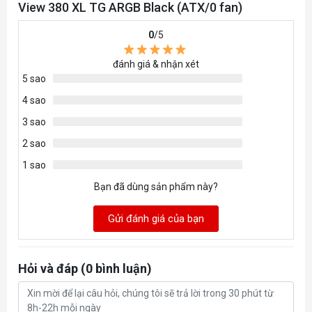
Mainboard
View 380 XL TG ARGB Black (ATX/0 fan)
Mini ITX, Micro ATX, ATX
hỗ trợ
0
/5
đánh giá & nhận xét
5 sao
4 sao
3 sao
2 sao
1 sao
Bạn đã dùng sản phẩm này?
Gửi đánh giá của bạn
Hỏi và đáp (0 bình luận)