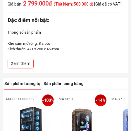
2.799.000đ
Giá bán:
(Tiết kiệm: 500.000 đ)
[Giá đã có VAT]
Đặc điểm nổi bật:
Thông số sản phẩm
Khe cắm mở rộng: 8 slots
Kích thước: 471 x 288 x 469mm
Phân loại: Mid Tower
Cổng kết nối: USB 3.2 (Gen 2) Type-C x 1, USB 3.0 x 2, HD Audio x 1
Xem thêm
Màu sắc: Đen
Bảo hành: 12 tháng
Chất liệu: Thép, Kính cường lực
Khe gắn ổ cứng: 1 x 3.5", 2 x 2.5" hoặc 3 x 2.5"
Sản phẩm tương tự
Sản phẩm cùng hãng
MÃ SP: SP008682
MÃ SP: 0
MÃ SP: 0
-100%
-14%