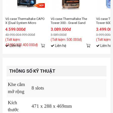
Vỏ case Thermaltake CAPO
Vỏ case Thermaltake The
Vỏ case Th
X (Dual System Micro
Tower 300 - Gravel Sand
Tower 600 
Chassis)
Edition (mATX/2 Fan)
Blue Editio
4.599.000đ
3.089.000đ
3.499.00
Tower/2 Fa
43.990.004.999.000đ
3.589.000đ
3.999.000đ
(Tiết kiệm:
(Tiết kiệm: 500.000đ)
(Tiết kiệm:
43.990.000.400.000đ)
Liên hệ
Liên hệ
Liên hệ
THÔNG SỐ KỸ THUẬT
Khe cắm
8 slots
mở rộng
Kích
471 x 288 x 469mm
thước