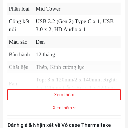
Phân loại
Mid Tower
Cổng kết
USB 3.2 (Gen 2) Type-C x 1, USB
nối
3.0 x 2, HD Audio x 1
Màu sắc
Đen
Bảo hành
12 tháng
Chất liệu
Thép, Kính cường lực
Top: 3 x 120mm/2 x 140mm; Right:
Fan
3 x 120mm (sẵn); Rear: 1 x 120mm
support
Xem thêm
(sẵn); Bottom: 3 x 120mm
Khe gắn ổ
Xem thêm
1 x 3.5", 2 x 2.5" hoặc 3 x 2.5"
cứng
Đánh giá & Nhận xét về Vỏ case Thermaltake