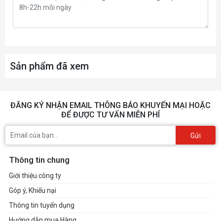
1 x 140mm
Right Side(AIO):
1 x 360mm, 1 x 240mm, 1 x
Hỗ trợ
120mm
Sản phẩm đã xem
Radiator
1 x 420mm, 1 x 280mm, 1 x
140mm
ĐĂNG KÝ NHẬN EMAIL THÔNG BÁO KHUYẾN MẠI HOẶC
ĐỂ ĐƯỢC TƯ VẤN MIỄN PHÍ
Gửi
Thông tin chung
Giới thiệu công ty
Góp ý, Khiếu nại
Thông tin tuyển dụng
Hướng dẫn mua Hàng