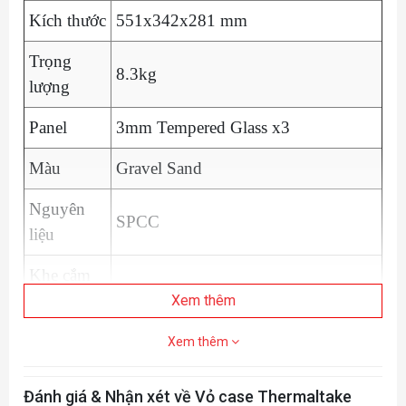
Kích thước
551x342x281 mm
Trọng
8.3kg
lượng
Panel
3mm Tempered Glass x3
Màu
Gravel Sand
Nguyên
SPCC
liệu
Khe cắm
4
mở rộng
Xem thêm
Bo mạch
6.7” x 6.7” (Mini ITX), 9.6” x 9.6”
Xem thêm
chủ
(Micro ATX)
Đánh giá & Nhận xét về Vỏ case Thermaltake