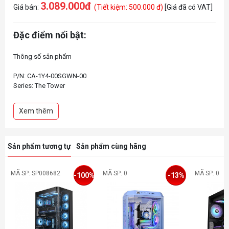
3.089.000đ
Giá bán:
(Tiết kiệm: 500.000 đ)
[Giá đã có VAT]
Đặc điểm nổi bật:
Thông số sản phẩm
P/N: CA-1Y4-00SGWN-00
Series: The Tower
Loại case: Micro Tower
Kích thước: 551x342x281 mm
Xem thêm
Trọng lượng: 8.3kg
Panel: 3mm Tempered Glass x3
Màu: Gravel Sand
Nguyên liệu: SPCC
Sản phẩm tương tự
Sản phẩm cùng hãng
Khe cắm mở rộng: 4
Bo mạch chủ: 6.7” x 6.7” (Mini ITX), 9.6” x 9.6” (Micro ATX)
I/O Port: USB 3.2 (Gen 2) Type-C x 1, USB 3.0 x 2, HD Audio x 1
MÃ SP: SP008682
MÃ SP: 0
MÃ SP: 0
-100%
-13%