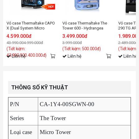
Vỏ case Thermaltake CAPO
Vỏ case Thermaltake The
Vỏ case Th
X (Dual System Micro
Tower 600 - Hydrangea
290 TG ARG
Chassis)
Blue Edition (ATX/Mid
fan)
4.599.000đ
3.499.000đ
1.989.00
Tower/2 Fan)
43.990.004.999.000đ
3.999.000đ
2.489.000đ
(Tiết kiệm:
(Tiết kiệm: 500.000đ)
(Tiết kiệm:
43.990.000.400.000đ)
Liên hệ
Liên hệ
Liên hệ
THÔNG SỐ KỸ THUẬT
P/N
CA-1Y4-00SGWN-00
Series
The Tower
Loại case
Micro Tower