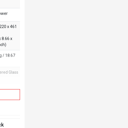
ower
 220 x 461
x 8.66 x
nch)
g / 18.67
red Glass
intake):
120 x 25
ck
RGB fan