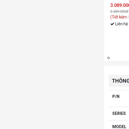
000đ
00đ
Vỏ case Th
ệm: 500.000đ)
hệ
3.499.00
3.999.000đ
(Tiết kiệm:
Liên hệ
THÔNG
P/N
SERIES
MODEL