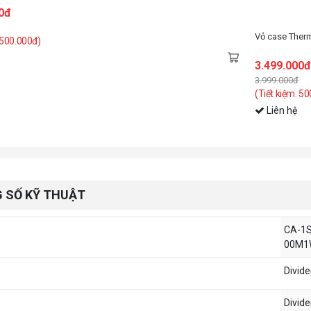
ermaltake The Tower 600 - Hydrangea Blue Edition (ATX/Mid Tower/2 Fan)
0đ
 500.000đ)
 SỐ KỸ THUẬT
CA-1S
00M1
Divide
Divide