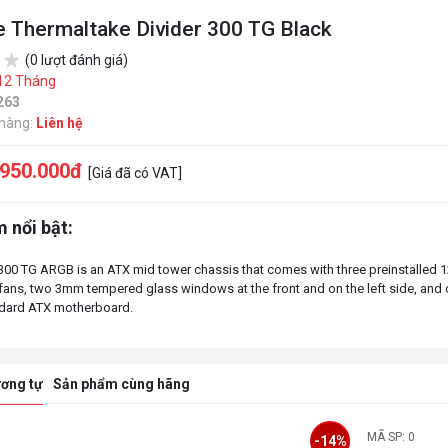
e Thermaltake Divider 300 TG Black
(0 lượt đánh giá)
12 Tháng
263
 hàng:
Liên hệ
.950.000đ
[Giá đã có VAT]
 nổi bật:
 300 TG ARGB is an ATX mid tower chassis that comes with three preinstalled
fans, two 3mm tempered glass windows at the front and on the left side, and
ơng tự
Sản phẩm cùng hãng
-13%