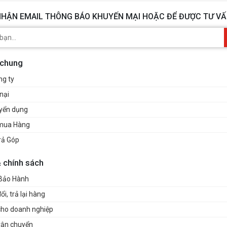
Stand
HẬN EMAIL THÔNG BÁO KHUYẾN MẠI HOẶC ĐỂ ĐƯỢC TƯ VẤ
PSU (o
Front:
PPORT
120mm
120mm
 chung
120
ng ty
2 x 1
140
nại
Top: 
uyển dụng
1 x 
Right
mua Hàng
Side):
rả Góp
120mm
120
& chính sách
Rear: 
120
 Bảo Hành
i, trả lại hàng
Front:
OR SUPPORT
360mm
cho doanh nghiệp
240mm
vận chuyển