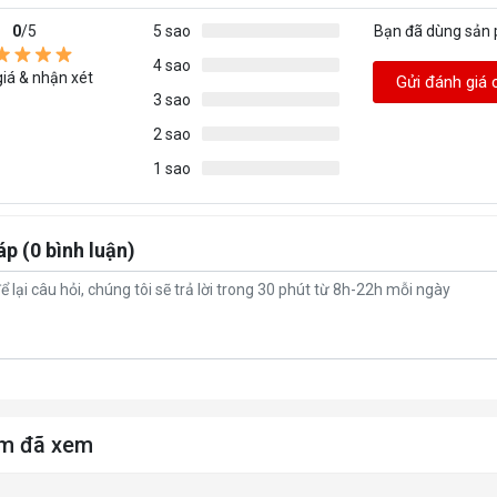
(1000
0
/5
5 sao
Bạn đã dùng sản
dBA) 
4 sao
Rear(
iá & nhận xét
Gửi đánh giá 
120 x 
3 sao
mm Tu
2 sao
(1000
dBA) 
1 sao
7 (Rot
ION SLOTS
Paten
áp (0 bình luận)
Desig
6.7” x
BOARDS
ITX), 9
(Micro
x 9.6”
USB 3
T
Type-
m đã xem
3.0 x 
x 1