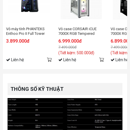
Vỏ máy tính PHANTEKS
Vỏ case CORSAIR iCUE
Vỏ case CO
Enthoo Pro II Full Tower
7000X RGB Tempered
7000X RGB
Case DRGB, Satin Black
Glass Full Tower ATX -
Glass Full 
3.899.000đ
6.999.000đ
6.899.00
(Full Tower/ E-ATX/ Đen)
White
Black
7.499.000đ
7.499.000đ
(Tiết kiệm: 500.000đ)
(Tiết kiệm:
Liên hệ
Liên hệ
Liên hệ
THÔNG SỐ KỸ THUẬT