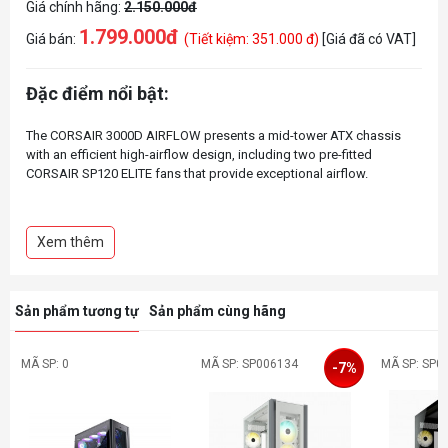
Giá chính hãng:
2.150.000đ
1.799.000đ
Giá bán:
(Tiết kiệm: 351.000 đ)
[Giá đã có VAT]
Đặc điểm nổi bật:
The CORSAIR 3000D AIRFLOW presents a mid-tower ATX chassis
with an efficient high-airflow design, including two pre-fitted
CORSAIR SP120 ELITE fans that provide exceptional airflow.
Fits up to 8x 120mm fans and up to 360mm radiators
Includes 2x SP120 ELITE fans
Xem thêm
High-performance airflow optimized front panel
Sản phẩm tương tự
Sản phẩm cùng hãng
MÃ SP: 0
MÃ SP: SP006134
MÃ SP: SP0
-7%