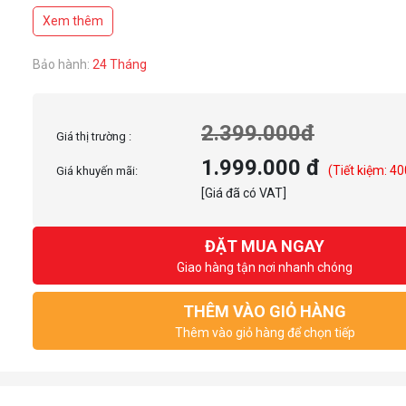
- Mainboard hỗ trợ: Mini-ITX, Micro-ATX, ATX, E-ATX (305mm x 277mm)
Xem thêm
Bảo hành:
24 Tháng
2.399.000đ
Giá thị trường :
1.999.000 đ
(Tiết kiệm: 40
Giá khuyến mãi:
[Giá đã có VAT]
ĐẶT MUA NGAY
Giao hàng tận nơi nhanh chóng
THÊM VÀO GIỎ HÀNG
Thêm vào giỏ hàng để chọn tiếp