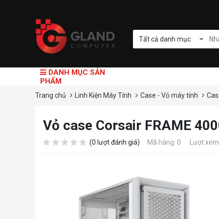
Tất cả danh mục
DANH MỤC SẢN
PHẨM
Trang chủ
Linh Kiện Máy Tính
Case - Vỏ máy tính
Cas
Vỏ case Corsair FRAME 400
(0 lượt đánh giá)
Mã hàng: 0
Lượt xem