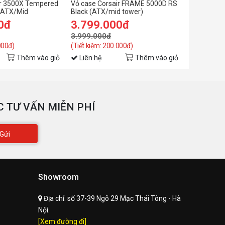
ir 3500X Tempered
Vỏ case Corsair FRAME 5000D RS
Vỏ case Co
ATX, E-ATX (305mm x
(eATX/Mid
Black (ATX/mid tower)
Black (ATX
hỗ trợ
n)
277mm)
0đ
3.799.000đ
3.799.
3.999.000đ
3.999.00
Bảo hành
24 tháng
000đ)
(Tiết kiệm: 200.000đ)
(Tiết kiệm: 
Thêm vào giỏ
Liên hệ
Thêm vào giỏ
Liên hệ
 TƯ VẤN MIỄN PHÍ
Gửi
Showroom
Địa chỉ:
số 37-39 Ngõ 29 Mạc Thái Tông - Hà
Nội.
[Xem đường đi]