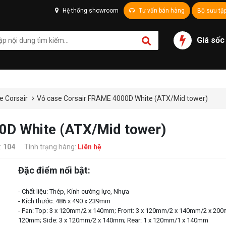
Hệ thống showroom
Tư vấn bán hàng
Bộ sưu tậ
Giá sốc
e Corsair
Vỏ case Corsair FRAME 4000D White (ATX/Mid tower)
0D White (ATX/Mid tower)
:
104
Tình trạng hàng:
Liên hệ
Đặc điểm nổi bật:
- Chất liệu: Thép, Kính cường lực, Nhựa
- Kích thước: 486 x 490 x 239mm
- Fan: Top: 3 x 120mm/2 x 140mm; Front: 3 x 120mm/2 x 140mm/2 x 200
120mm; Side: 3 x 120mm/2 x 140mm; Rear: 1 x 120mm/1 x 140mm