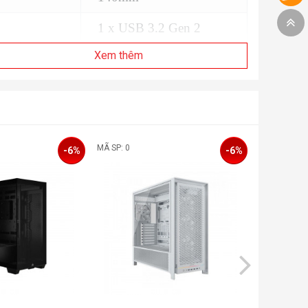
1 x USB 3.2 Gen 2
Cổng kết
Type-C, 2 x USB 3.2
Xem thêm
nối
Gen 1 Type-A, 1 x
Audio in/out
Thép, Kính cường lực,
Chất liệu
Nhựa
1
MÃ SP: 0
MÃ SP: 0
-6%
-6%
Màu sắc
Đen
Kích
486 x 490 x 239mm
thước
Khe gắn ổ
2 x 2.5", 2 x 3.5"
cứng
Mini-ITX, Micro-ATX,
Mainboard