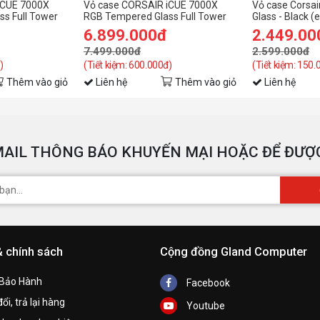
iCUE 7000X
Vỏ case CORSAIR iCUE 7000X
Vỏ case Corsa
s Full Tower
RGB Tempered Glass Full Tower
Glass - Black 
ATX - Black
tower/Màu Đe
6.899.000đ
2.449.00
7.499.000đ
2.599.000đ
)
(Tiết kiệm: 600.000đ)
(Tiết kiệm: 150.
Thêm vào giỏ
Liên hệ
Thêm vào giỏ
Liên hệ
AIL THÔNG BÁO KHUYẾN MẠI HOẶC ĐỂ ĐƯỢC
& chính sách
Cộng đồng Gland Computer
 Bảo Hành
Facebook
ổi, trả lại hàng
Youtube