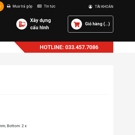
p
Mua trả góp
Tin tức
TÀI KHOẢN
Xây dựng
Giỏ hàng (
...
)
cấu hình
HOTLINE: 033.457.7086
mm; Bottom: 2 x