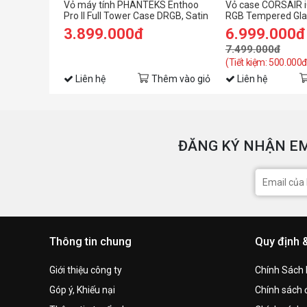
Vỏ máy tính PHANTEKS Enthoo
Vỏ case CORSAIR 
Pro II Full Tower Case DRGB, Satin
RGB Tempered Glas
Black (Full Tower/ E-ATX/ Đen)
ATX - White
3.899.000đ
6.999.000đ
7.499.000đ
(Tiết kiệm: 500.000đ
Liên hệ
Thêm vào giỏ
Liên hệ
ĐĂNG KÝ NHẬN EM
Thông tin chung
Quy định 
Giới thiệu công ty
Chính Sách
Góp ý, Khiếu nại
Chính sách đ