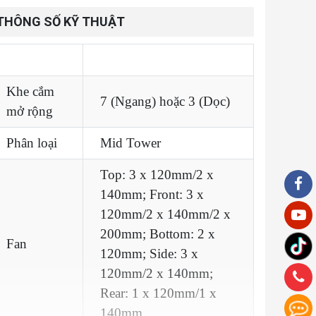
THÔNG SỐ KỸ THUẬT
Thông số
Giá trị
Khe cắm
7 (Ngang) hoặc 3 (Dọc)
mở rộng
Phân loại
Mid Tower
Top: 3 x 120mm/2 x
140mm; Front: 3 x
120mm/2 x 140mm/2 x
200mm; Bottom: 2 x
Fan
120mm; Side: 3 x
120mm/2 x 140mm;
Rear: 1 x 120mm/1 x
140mm