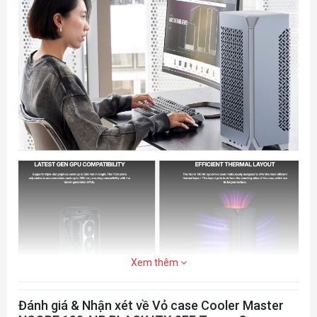
2x PCIe Slot Mounting
Expansion Slots
1
Drive Bays - 2.5" SSD
2x USB 3.2 Gen 1 Type-
I/O Panel - USB Ports
A, 1x USB 3.2 Gen 2x2 Type-C
1x Audio Combo (Audio In / Out
I/O Panel
3.5mm)
Xem thêm
50 / 70mm
Clearances - CPU Cooler
Đánh giá & Nhận xét về Vỏ case Cooler Master