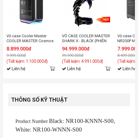
Vỏ case Cooler Master
VỎ CASE COOLER MASTER
Vỏ case Co
COOLER MASTER Cosmos
SHARK X - BLACK (PHIÊN
NR200P MA
Alpha (ATX/4Fan)
BẢN GIỚI HẠN, KÈM
Black/Grey
8.899.000đ
94.999.000đ
7.999.00
NGUỒN SFX, TẢN NHIỆT
9.999.000đ
99.990.000đ
8.499.000đ
NƯỚC AIO)
(Tiết kiệm: 1.100.000đ)
(Tiết kiệm: 4.991.000đ)
(Tiết kiệm:
Liên hệ
Liên hệ
Liên hệ
THÔNG SỐ KỸ THUẬT
Black: NR100-KNNN-S00,
Product Number
White: NR100-WNNN-S00