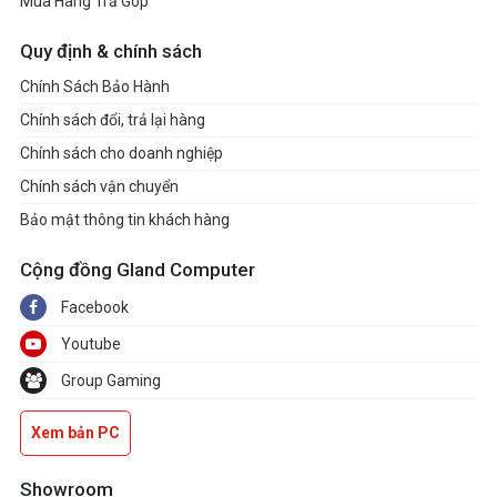
Mua Hàng Trả Góp
Quy định & chính sách
14.7L / 16.4L (incl. protrusions)
Volume
Chính Sách Bảo Hành
Chính sách đổi, trả lại hàng
155 x 212 x 449mm /
Chính sách cho doanh nghiệp
Dimensions (L x W x H)
172 x 212 x 449mm (Incl. Protrusions), 155
Chính sách vận chuyển
x 212 x 425mm / 172 x 212 x 425mm
Bảo mật thông tin khách hàng
(Excl. Protrusions)
Cộng đồng Gland Computer
Facebook
2 years
Warranty
Youtube
Group Gaming
Mini ITX
Size
Xem bản PC
Showroom