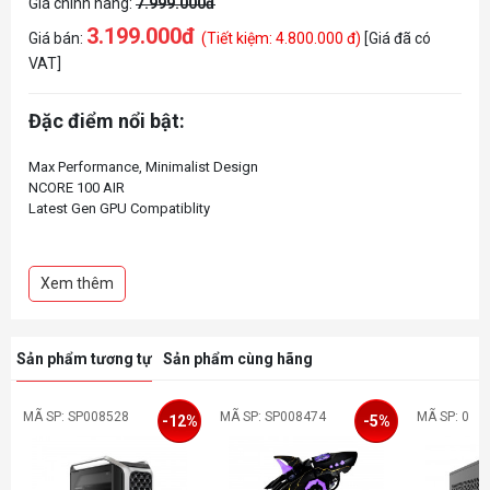
Giá chính hãng:
7.999.000đ
3.199.000đ
Giá bán:
(Tiết kiệm: 4.800.000 đ)
[Giá đã có
VAT]
Đặc điểm nổi bật:
Max Performance, Minimalist Design
NCORE 100 AIR
Latest Gen GPU Compatiblity
Ultra-Small Footprint
Xem thêm
Extendable Frame Design
Open and Toolless Frame Design
Sản phẩm tương tự
Sản phẩm cùng hãng
Thermal Efficient Layout
MÃ SP: SP008528
MÃ SP: SP008474
MÃ SP: 0
-12%
-5%