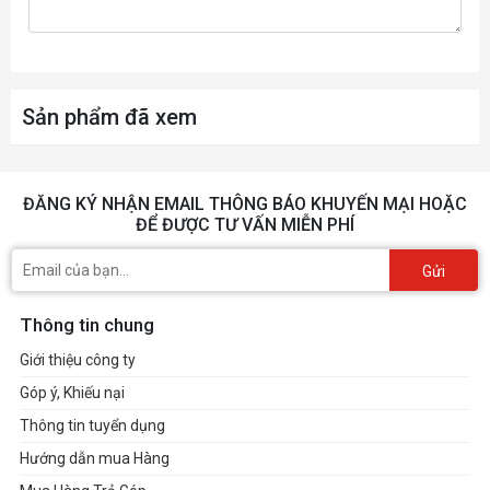
120mm CS120 PWM
Pre-installed Fan(s) - Rear
Fan (max. 1200 RPM)
Sản phẩm đã xem
Side panels
Dust Filters
ĐĂNG KÝ NHẬN EMAIL THÔNG BÁO KHUYẾN MẠI HOẶC
ĐỂ ĐƯỢC TƯ VẤN MIỄN PHÍ
11mm
Cable Routing - Behind MB Tray
Gửi
Thông tin chung
SFX
Power Supply Support
Giới thiệu công ty
Góp ý, Khiếu nại
1x 240 PCIe 4.0 x 16
Included Accessories
Thông tin tuyển dụng
Riser Cable, 1x ATX 3.0 power cable for
Hướng dẫn mua Hàng
vertical mount