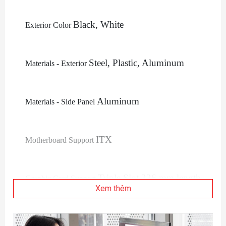
Black, White
Exterior Color
Steel, Plastic, Aluminum
Materials - Exterior
Aluminum
Materials - Side Panel
ITX
Motherboard Support
Triple Slot 336 mm length
Graphic Card Support
Xem thêm
and 140 mm height (PCIe slot can be
adjusted for 356 mm GPU length)