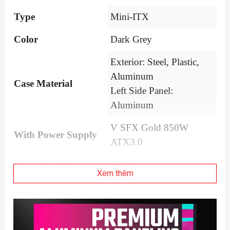
Type
Mini-ITX
Color
Dark Grey
Exterior: Steel, Plastic,
Aluminum
Case Material
Left Side Panel:
Aluminum
V SFX Gold 850W
With Power Supply
ATX3.0
Power Supply
850W
Xem thêm
Motherboard
Mini-ITX
Compatibility
Dust Filters
Side Panels