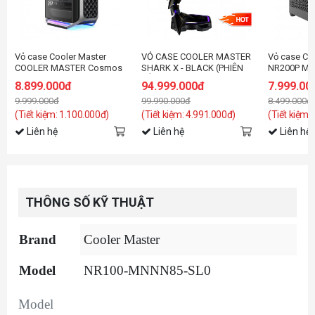
Vỏ case Cooler Master
VỎ CASE COOLER MASTER
Vỏ case Co
COOLER MASTER Cosmos
SHARK X - BLACK (PHIÊN
NR200P MA
Alpha (ATX/4Fan)
BẢN GIỚI HẠN, KÈM
Black/Grey
8.899.000đ
94.999.000đ
7.999.00
NGUỒN SFX, TẢN NHIỆT
9.999.000đ
99.990.000đ
8.499.000đ
NƯỚC AIO)
(Tiết kiệm: 1.100.000đ)
(Tiết kiệm: 4.991.000đ)
(Tiết kiệm:
Liên hệ
Liên hệ
Liên hệ
THÔNG SỐ KỸ THUẬT
Brand
Cooler Master
Model
NR100-MNNN85-SL0
Model