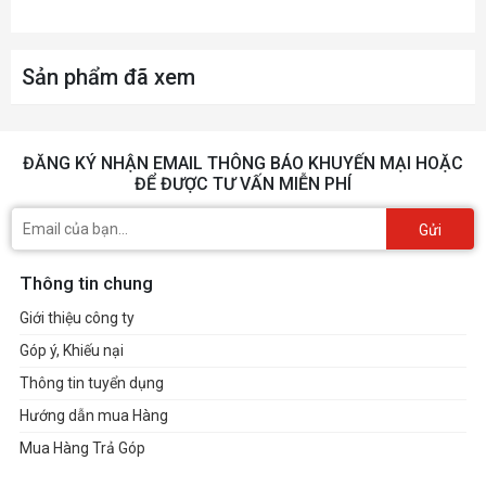
337mm x 62mm x 180mm
(Normal, 3.0 Slot thick)
Sản phẩm đã xem
Max GPU
357mm x 79mm x 180mm
Length
(Expansion, 3.9 Slot thick)
(Maximum space including GPU
ĐĂNG KÝ NHẬN EMAIL THÔNG BÁO KHUYẾN MẠI HOẶC
power connector)
ĐỂ ĐƯỢC TƯ VẤN MIỄN PHÍ
Max CPU
48 mm
Gửi
Cooler Height
Max PSU
Thông tin chung
100 mm
Length
Giới thiệu công ty
Dimensions (H
Góp ý, Khiếu nại
6.1 x 8.35 x 18.93"
x W x D)
Thông tin tuyển dụng
Weight
13.89 lbs.
Hướng dẫn mua Hàng
Mua Hàng Trả Góp
Dimensions & Weight