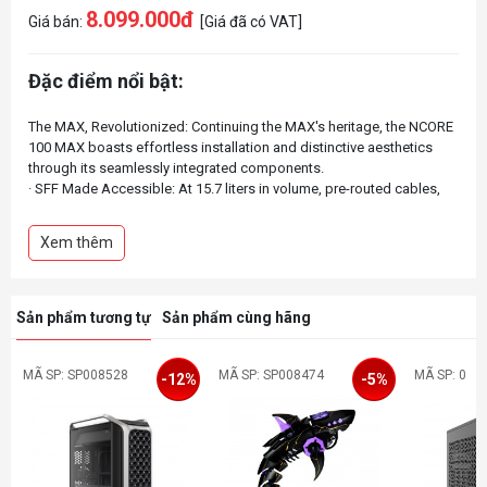
8.099.000đ
Giá bán:
[Giá đã có VAT]
Đặc điểm nổi bật:
The MAX, Revolutionized: Continuing the MAX's heritage, the NCORE
100 MAX boasts effortless installation and distinctive aesthetics
through its seamlessly integrated components.
· SFF Made Accessible: At 15.7 liters in volume, pre-routed cables,
and extensive hardware compatibility, the NCORE simplifies the
process of PC building
Xem thêm
· Ultimate transformation: The expandable design extends the overall
width from 155mm to 172mm, creating ample room to
accommodate even some of the largest GPUs available
· Tailor-made power solution: It incorporates an 850W SFX Gold ATX
Sản phẩm tương tự
Sản phẩm cùng hãng
3.0 PSU with custom-length cables purposefully designed to meet
all performance requirements.
· Custom PCIe 4.0 Riser: Equipped with a premium custom-sized PCIe
MÃ SP: SP008528
MÃ SP: SP008474
MÃ SP: 0
-12%
-5%
4.0 Riser Cable, for maximum compatibility and performance with all