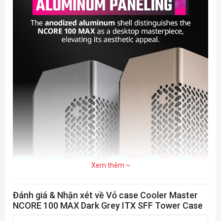
Details
Internal 2.5" Drive Bays
1
Expansion Slots
3
Expansion
USB Ports: USB 3.2 Gen1 Type A x 2,
Front
USB 3.2 Gen2 x 2 Type C x 1
Ports
Audio In / Out: Audio combo x 1
Front Panel Ports
Xem thêm
Front: 120/140mm x 1 (x2 if PSU is
mounted in bottom)
Đánh giá & Nhận xét về Vỏ case Cooler Master
NCORE 100 MAX Dark Grey ITX SFF Tower Case
Top: 120/140mm x 2
Rear: 120mm x 1