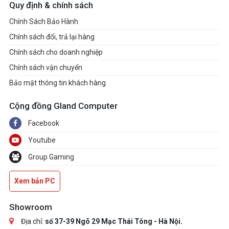
Quy định & chính sách
Cooler Master’s NCORE 100 MAX
Chính Sách Bảo Hành
offers the pinnacle solution for
Chính sách đổi, trả lại hàng
maximizing performance while
Chính sách cho doanh nghiệp
minimizing form factor. Carrying
Chính sách vận chuyển
forward the legacy of Cooler Master’s
Bảo mật thông tin khách hàng
high-performance MAX series, the
NCORE delivers superior cooling,
Cộng đồng Gland Computer
power, and an array of new features.
Facebook
These include a minimal footprint,
Youtube
Features
anodized aluminum paneling,
expandable width, support for 4-slot
Group Gaming
thick GPUs, compatibility with the latest
Xem bản PC
graphics cards, and more. The NCORE
100 MAX prioritizes versatility,
Showroom
compatibility, and performance without
Địa chỉ:
số 37-39 Ngõ 29 Mạc Thái Tông - Hà Nội.
compromising its sleek, space-saving