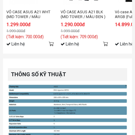
VỎ CASE ASUS A21 WHT
VỎ CASE ASUS A21 BLK
Vỏ case A
(MID TOWER / MÀU
(MID TOWER / MÀU ĐEN )
ARGB (Full
TRẮNG)
Panoramic,
1.299.000đ
1.290.000đ
14.899.0
9.2 Inch)
1.999.000đ
1.999.000đ
(Tiết kiệm: 700.000đ)
(Tiết kiệm: 709.000đ)
Liên hệ
Liên hệ
Liên hệ
THÔNG SỐ KỸ THUẬT