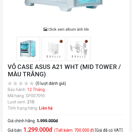
Click xem album ảnh lớn
VỎ CASE ASUS A21 WHT (MID TOWER /
MÀU TRẮNG)
(0 lượt đánh giá)
Bảo hành:
12 Tháng
Mã hàng: SP007095
Lượt xem:
210
Tình trạng hàng:
Liên hệ
Giá chính hãng:
1.999.000đ
1.299.000đ
Giá bán:
(Tiết kiệm: 700.000 đ)
[Giá đã có VAT]