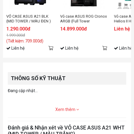
VỎ CASE ASUS A21 BLK
Vỏ case ASUS ROG Cronox
Vỏ case As
(MID TOWER / MÀU ĐEN )
ARGB (Full Tower
Helios II H
Panoramic, Màn Hình LCD
Edition
1.290.000đ
14.899.000đ
Liên hệ
9.2 Inch)
1.999.000đ
(Tiết kiệm: 709.000đ)
Liên hệ
Liên hệ
Liên hệ
THÔNG SỐ KỸ THUẬT
Đang cập nhật...
Xem thêm
Đánh giá & Nhận xét về VỎ CASE ASUS A21 WHT
(MID TOWER / MÀU TRẮNG)