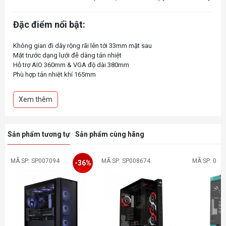
Đặc điểm nổi bật:
Không gian đi dây rộng rãi lên tới 33mm mặt sau
Mặt trước dạng lưới đễ dàng tản nhiệt
Hỗ trợ AIO 360mm & VGA độ dài 380mm
Phù hợp tản nhiệt khí 165mm
Thiết kế dạng mới giúp đi dây từ mặt sau của Mainboard giúp gọn
gàng hơn
Xem thêm
Sản phẩm tương tự
Sản phẩm cùng hãng
MÃ SP: SP007094
MÃ SP: SP008674
MÃ SP: 0
-36%