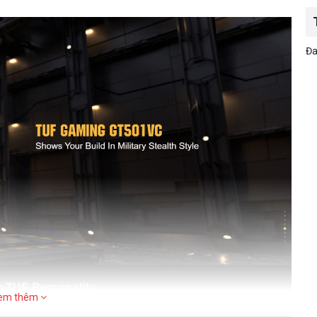
Đa
em thêm