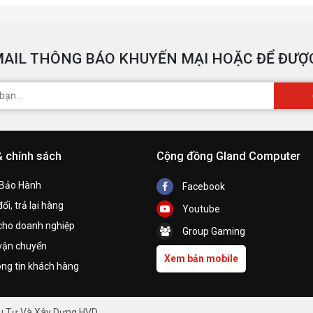
AIL THÔNG BÁO KHUYẾN MẠI HOẶC ĐỂ ĐƯỢC
& chính sách
Cộng đồng Gland Computer
 Bảo Hành
Facebook
ổi, trả lại hàng
Youtube
cho doanh nghiệp
Group Gaming
vận chuyển
Xem bản mobile
ng tin khách hàng
ầu Tư Và Xây Dựng HVD