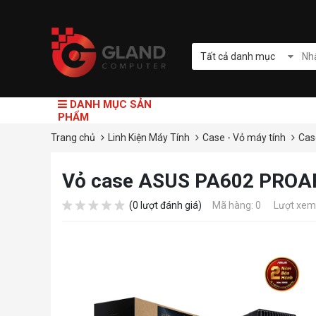
Tất cả danh mục
DANH MỤC SẢN
PHẨM
Trang chủ
Linh Kiện Máy Tính
Case - Vỏ máy tính
Cas
Vỏ case ASUS PA602 PROA
(0 lượt đánh giá)
Mã hàng: 0
Lượt xem