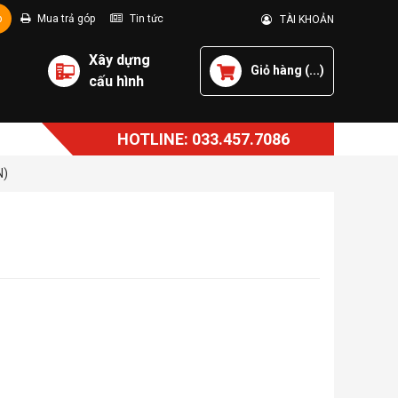
p
Mua trả góp
Tin tức
TÀI KHOẢN
Xây dựng
Giỏ hàng (
...
)
cấu hình
HOTLINE: 033.457.7086
N)