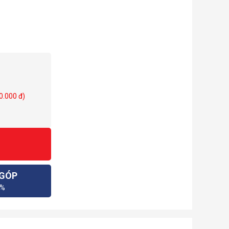
0.000 đ)
 GÓP
0%