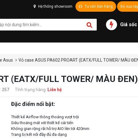
Hệ thống showroom
Tư vấn bán hàng
Bộ sưu tậ
Giá sốc
e Asus
Vỏ case ASUS PA602 PROART (EATX/FULL TOWER/ MÀU ĐE
RT (EATX/FULL TOWER/ MÀU ĐEN)
:
257
Tình trạng hàng:
Liên hệ
Đặc điểm nổi bật:
Thiết kế Airflow thông thoáng vượt trội
Siêu thoáng mát với thiết kế cải tiến
Không gian rộng rãi hỗ trợ AIO lên tới 420mm
Trang bị kết nối đầy đủ đa dạng