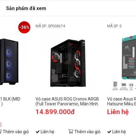
Sản phẩm đã xem
MÃ SP: SP008674
MÃ SP: 0
-36%
1 BLK (MID
Vỏ case ASUS ROG Cronox ARGB
Vỏ case Asus RO
 )
(Full Tower Panoramic, Màn Hình
Hatsune Miku E
LCD 9.2 Inch)
14.899.000đ
Liên hệ
)
Thêm vào giỏ
Liên hệ
Thêm vào giỏ
Liên hệ