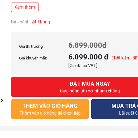
Cảnh báo bụi bằng hồng ngoại ở mặt trước
Xem thêm
Bảo hành:
24 Tháng
6.899.000đ
Giá thị trường :
6.099.000 đ
(Tiết kiệm: 80
Giá khuyến mãi:
[Giá đã có VAT]
ĐẶT MUA NGAY
Giao hàng tận nơi nhanh chóng
THÊM VÀO GIỎ HÀNG
MUA TRẢ
Thêm vào giỏ hàng để chọn tiếp
Lãi suất 