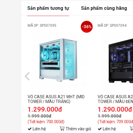
Sản phẩm tương tự
Sản phẩm cùng hãng
MÃ SP: SP007095
MÃ SP: SP007094
-36%
VỎ CASE ASUS A21 WHT (MID
VỎ CASE ASUS A2
TOWER / MÀU TRẮNG)
TOWER / MÀU ĐEN
1.299.000đ
1.290.000đ
1.999.000đ
1.999.000đ
(Tiết kiệm: 700.000đ)
(Tiết kiệm: 709.000đ
Liên hệ
Thêm vào giỏ
Liên hệ