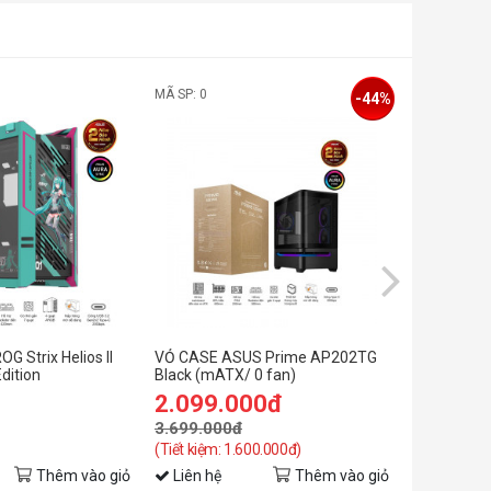
MÃ SP: 0
MÃ SP: 0
-44%
G Strix Helios II
VỎ CASE ASUS Prime AP202TG
VỎ CASE A
dition
Black (mATX/ 0 fan)
White (mAT
2.099.000đ
2.099.
3.699.000đ
3.699.00
(Tiết kiệm: 1.600.000đ)
(Tiết kiệm: 
Thêm vào giỏ
Liên hệ
Thêm vào giỏ
Liên hệ