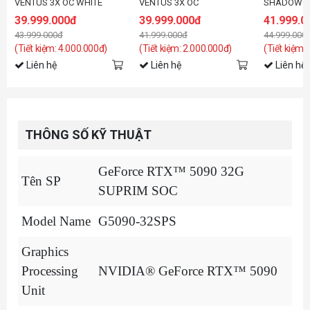
VENTUS 3X OC WHITE
VENTUS 3X OC
SHADOW 3
39.999.000đ
39.999.000đ
41.999.0
43.999.000đ
41.999.000đ
44.999.000
(Tiết kiệm: 4.000.000đ)
(Tiết kiệm: 2.000.000đ)
(Tiết kiệm:
Liên hệ
Liên hệ
Liên hệ
THÔNG SỐ KỸ THUẬT
GeForce RTX™ 5090 32G
Tên SP
SUPRIM SOC
Model Name
G5090-32SPS
Graphics
Processing
NVIDIA® GeForce RTX™ 5090
Unit