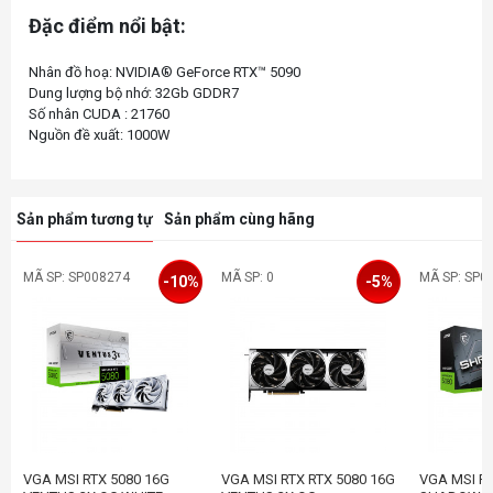
Đặc điểm nổi bật:
Nhân đồ hoạ: NVIDIA® GeForce RTX™ 5090
Dung lượng bộ nhớ: 32Gb GDDR7
Số nhân CUDA : 21760
Sản phẩm tương tự
Sản phẩm cùng hãng
MÃ SP: SP008274
MÃ SP: 0
MÃ SP: SP0
-10%
-5%
VGA MSI RTX 5080 16G
VGA MSI RTX RTX 5080 16G
VGA MSI RT