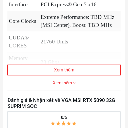
Interface
PCI Express® Gen 5 x16
Extreme Performance: TBD MHz
Core Clocks
(MSI Center), Boost: TBD MHz
CUDA®
21760 Units
CORES
Memory
28 Gbps
Speed
Xem thêm
Memory
32GB GDDR7
Xem thêm
Memory Bus
512-bit
Đánh giá & Nhận xét về VGA MSI RTX 5090 32G
SUPRIM SOC
0
/5