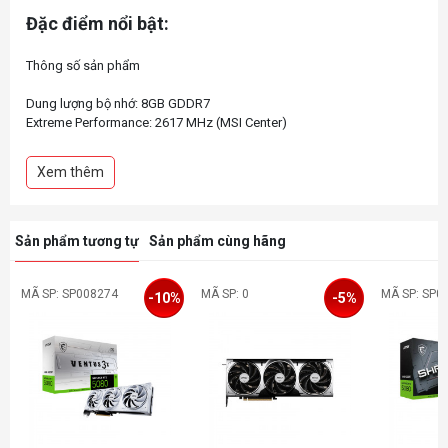
Đặc điểm nổi bật:
Thông số sản phẩm
Dung lượng bộ nhớ: 8GB GDDR7
Extreme Performance: 2617 MHz (MSI Center)
Boost: 2602 MHz
Băng thông: 128-bit
Xem thêm
Kết nối: DisplayPort x 3 , HDMI x 1
Sản phẩm tương tự
Sản phẩm cùng hãng
MÃ SP: SP008274
MÃ SP: 0
MÃ SP: SP0
-10%
-5%