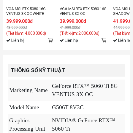
VGA MSI RTX 5080 16G
VGA MSI RTX RTX 5080 16G
VGA MSI RT
VENTUS 3X OC WHITE
VENTUS 3X OC
SHADOW 3
39.999.000đ
39.999.000đ
41.999.0
43.999.000đ
41.999.000đ
44.999.000
(Tiết kiệm: 4.000.000đ)
(Tiết kiệm: 2.000.000đ)
(Tiết kiệm:
Liên hệ
Liên hệ
Liên hệ
THÔNG SỐ KỸ THUẬT
GeForce RTX™ 5060 Ti 8G
Marketing Name
VENTUS 3X OC
Model Name
G506T-8V3C
Graphics
NVIDIA® GeForce RTX™
Processing Unit
5060 Ti