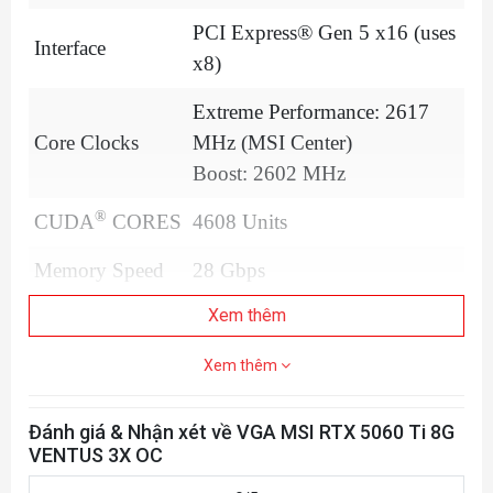
PCI Express® Gen 5 x16 (uses
Interface
x8)
Extreme Performance: 2617
Core Clocks
MHz (MSI Center)
Boost: 2602 MHz
®
CUDA
CORES
4608 Units
Memory Speed
28 Gbps
Xem thêm
Memory
8GB GDDR7
Xem thêm
Đánh giá & Nhận xét về VGA MSI RTX 5060 Ti 8G
VENTUS 3X OC